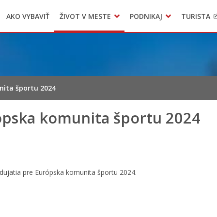
AKO VYBAVIŤ
ŽIVOT V MESTE
PODNIKAJ
TURISTA
Geo informačný systém – Kežmarok
Oznamovanie podozrení z podvodov
Triedený zber – NATUR – PACK
ita športu 2024
ópska komunita športu 2024
dujatia pre Európska komunita športu 2024.