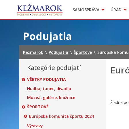
Predajné trhy
SAMOSPRÁVA
ÚRAD
Mestská polícia
Sekcie úradu
Preskočiť
na
Podujatia
obsah
Kežmarok
\
Podujatia
\
Športové
\
Európska komun
Kategórie podujatí
Eur
VŠETKY PODUJATIA
Hudba, tanec, divadlo
Múzeá, galérie, knižnice
Žiadne po
ŠPORTOVÉ
Európska komunita športu 2024
Výstavy