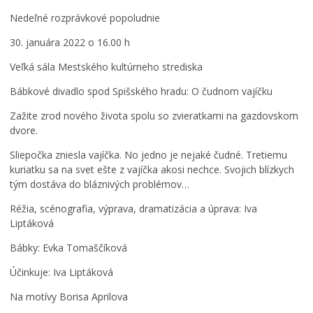
Ročný prehľad
Nedeľné rozprávkové popoludnie
30. januára 2022 o 16.00 h
Veľká sála Mestského kultúrneho strediska
Bábkové divadlo spod Spišského hradu: O čudnom vajíčku
Zažite zrod nového života spolu so zvieratkami na gazdovskom
dvore.
Sliepočka zniesla vajíčka. No jedno je nejaké čudné. Tretiemu
kuriatku sa na svet ešte z vajíčka akosi nechce. Svojich blízkych
tým dostáva do bláznivých problémov…
Réžia, scénografia, výprava, dramatizácia a úprava: Iva
Liptáková
Bábky: Evka Tomaščíková
Účinkuje: Iva Liptáková
Na motívy Borisa Aprilova