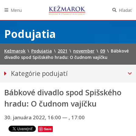
Menu
Hľadať
Preskočiť
na
Podujatia
obsah
Kežmarok
\
Podujatia
\
2021
\
november
\
09
\
Bábkové
divadlo spod Spišského hradu: O čudnom vajíčku
Kategórie podujatí
VŠETKY PODUJATIA
Bábkové divadlo spod Spišského
HUDBA, TANEC, DIVADLO
Múzeá, galérie, knižnice
hradu: O čudnom vajíčku
Športové
30. januára 2022, 16:00
—
, 17:00
Výstavy
Iné podujatia
Save