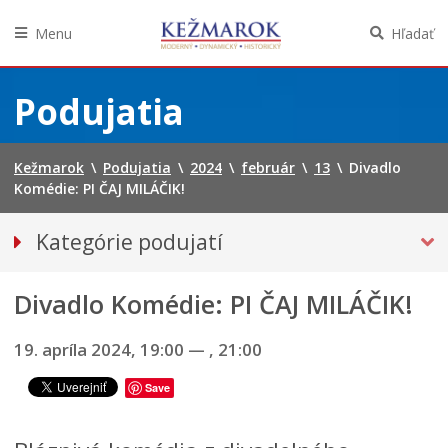
Menu
Hľadať
Preskočiť
na
Podujatia
obsah
Kežmarok
\
Podujatia
\
2024
\
február
\
13
\
Divadlo
Komédie: PI ČAJ MILÁČIK!
Kategórie podujatí
VŠETKY PODUJATIA
Divadlo Komédie: PI ČAJ MILÁČIK!
HUDBA, TANEC, DIVADLO
Múzeá, galérie, knižnice
19. apríla 2024, 19:00
—
, 21:00
Športové
Save
Výstavy
Iné podujatia