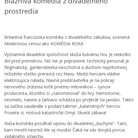
Bláznivá komédia z divadelného
Ročný prehľad
prostredia
Brilantná francúzska komédia z divadelného zákulisia, ocenená
Moliérovou cenou ako KOMÉDIA ROKA
Významná divadelná spoločnosť skúša bulvárnu hru. Je niekoľko
dní pred premiérou. Nič nie je pripravené: technický personál je
flegmatický, garderobierka neochotná a duchom neprítomnej
režisérke všetko prerastá cez hlavu. Medzi hercami vládne
elektrizujúca nálada, hlavná predstaviteľka je na pokraji
nervového zrútenia kvôli prvému milovníkovi – synovi
producenta, ktorého si „nanominoval“ do hry. Nemotorne,
nesmelo, naivne a ťarbavo vchádza po prvýkrát na javisko. Takto
sa začína vaudeville v podaní takmer „kalamitných“ hercov.
Poviete si: Hotová katastrofa! Omyl. Skvelá zábava!
Naša komédia poodhalí oponu do divadelnej „kuchyne“. Tam,
kam mnohí nesmú! Ale vy musíte! Čaká na vás dvojitá porcia
výdatného smiechu.