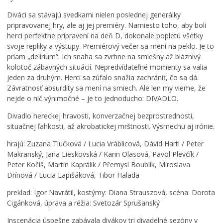
Diváci sa stávajú svedkami nielen poslednej generálky
pripravovanej hry, ale aj jej premiéry. Namiesto toho, aby boli
herci perfektne pripravení na deň D, dokonale popletú všetky
svoje repliky a výstupy. Premiérový večer sa mení na peklo. Je to
priam „delírium“. Ich snaha sa zvrhne na smiešny až bláznivý
kolotoč zábavných situácií. Nepredvídateľné momenty sa valia
jeden za druhým. Herci sa zúfalo snažia zachrániť, čo sa dá.
Závratnosť absurdity sa mení na smiech. Ale len my vieme, že
nejde o nič výnimočné – je to jednoducho: DIVADLO.
Divadlo hereckej hravosti, konverzačnej bezprostrednosti,
situačnej ľahkosti, až akrobatickej mrštnosti. Výsmechu aj irónie.
hrajú: Zuzana Tlučková / Lucia Vráblicová, Dávid Hartl / Peter
Makranský, Jana Lieskovská / Karin Olasová, Pavol Plevčík /
Peter Kočiš, Martin Kaprálik / Přemysl Boublík, Miroslava
Drínová / Lucia Lapišáková, Tibor Halada
preklad: Igor Navrátil, kostýmy: Diana Strauszová, scéna: Dorota
Cigánková, úprava a réžia: Svetozár Sprušanský
Inscenácia úspešne zabávala divákov tri divadelné sezóny v