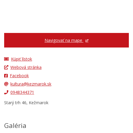
Navigovať na mape
Kúpiť lístok
Webová stránka
Facebook
kultura@kezmarok.sk
0948344371
Starý trh 46, Kežmarok
Galéria