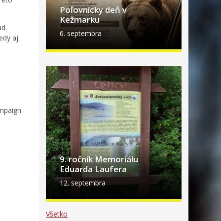
Poľovnícky deň v
Kežmarku
ad.
6. septembra
edy aj
mpaign
9. ročník Memoriálu
Eduarda Laufera
12. septembra
Všetko