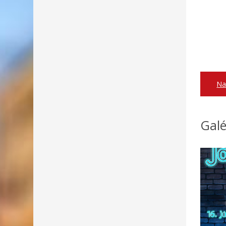
Na
Galé