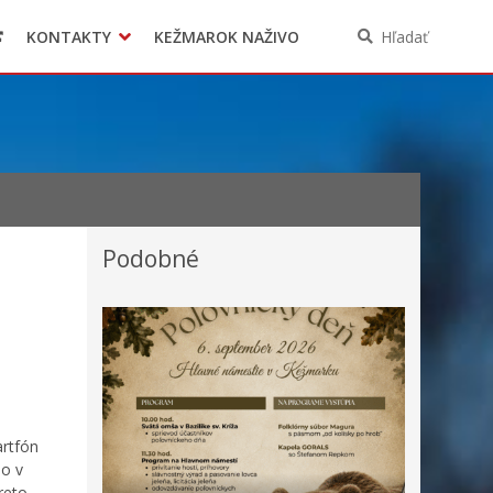
KONTAKTY
KEŽMAROK NAŽIVO
Hľadať
Podobné
artfón
bo v
reto