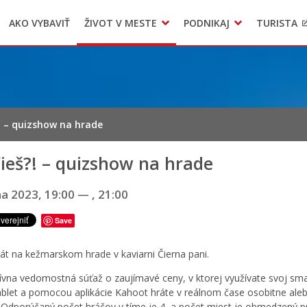
AKO VYBAVIŤ
ŽIVOT V MESTE
PODNIKAJ
TURISTA
Geo informačný systém – Kežmarok
Oznamovanie podozrení z podvodov
Triedený zber – NATUR – PACK
! – quizshow na hrade
ieš?! – quizshow na hrade
na 2023, 19:00
—
, 21:00
Save
át na kežmarskom hrade v kaviarni Čierna pani.
tívna vedomostná súťaž o zaujímavé ceny, v ktorej využívate svoj sm
ablet a pomocou aplikácie Kahoot hráte v reálnom čase osobitne ale
 Odporúčaný počet hráčov v tíme je 4, a počet miest je obmedzený p