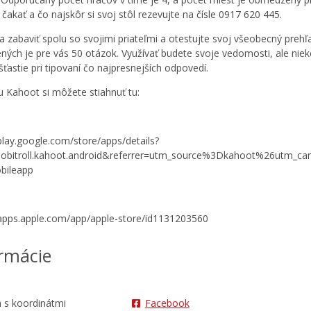
čakať a čo najskôr si svoj stôl rezevujte na čísle 0917 620 445.
sa zabaviť spolu so svojimi priateľmi a otestujte svoj všeobecný prehľ
ených je pre vás 50 otázok. Využívať budete svoje vedomosti, ale niek
šťastie pri tipovaní čo najpresnejších odpovedí.
iu Kahoot si môžete stiahnuť tu:
/play.google.com/store/apps/details?
mobitroll.kahoot.android&referrer=utm_source%3Dkahoot%26utm_ca
ileapp
/apps.apple.com/app/apple-store/id1131203560
rmácie
Facebook