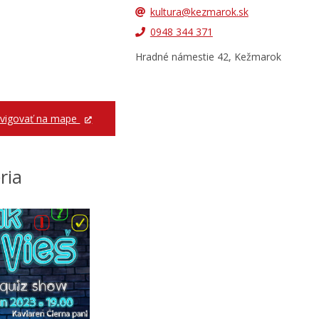
kultura@kezmarok.sk
0948 344 371
Hradné námestie 42, Kežmarok
vigovať na mape
ria