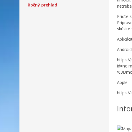
Ročný prehľad
netreba 
Príďte 
Priprav
skúsite 
Aplikác
Android
https:/
id=no.
%3Dmob
Apple
https:/
Info