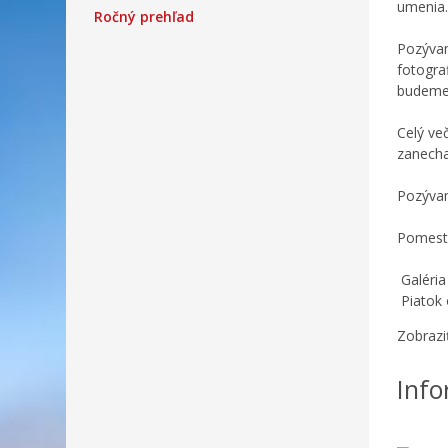
umenia.
Ročný prehľad
Pozývam
fotograf
budeme 
Celý ve
zanecha
Pozývam
Pomestí
Galéri
Piatok 
Zobrazi
Info