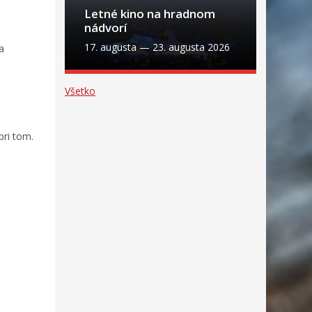
Letné kino na hradnom
nádvorí
17. augusta
—
23. augusta 2026
a
Všetko
pri tom.