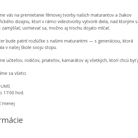
e vás na premietanie filmovej tvorby našich maturantov a žiakov
ického dizajnu, ktorí v rámci videotvorby vytvorili diela, nad ktorými s
zamýšľať, usmievať sa, možno aj trochu dojato mlčať.
čer bude patriť rozlúčke s našimi maturantmi — s generáciou, ktorá
la v našej škole svoju stopu.
e učiteľov, rodičov, priateľov, kamarátov aj všetkých, ktorí chcú byť 
me sa všetci.
a UMS
o 17:00 hod.
ť menej
rmácie