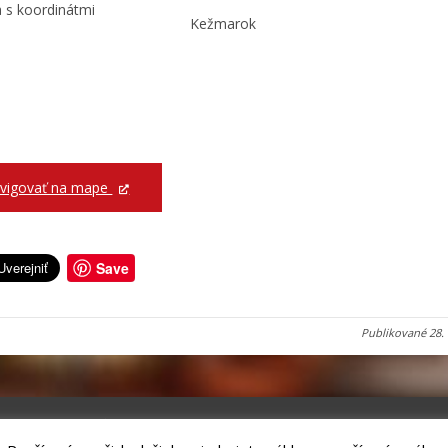
Kežmarok
vigovať na mape
Save
Publikované
28.