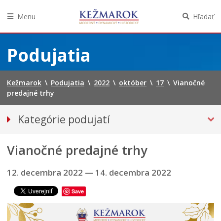
Menu
Hľadať
Preskočiť
na
Podujatia
obsah
Kežmarok
\
Podujatia
\
2022
\
október
\
17
\
Vianočné
predajné trhy
Kategórie podujatí
VŠETKY PODUJATIA
Vianočné predajné trhy
Hudba, tanec, divadlo
Múzeá, galérie, knižnice
12. decembra 2022
—
14. decembra 2022
Športové
Save
Výstavy
INÉ PODUJATIA