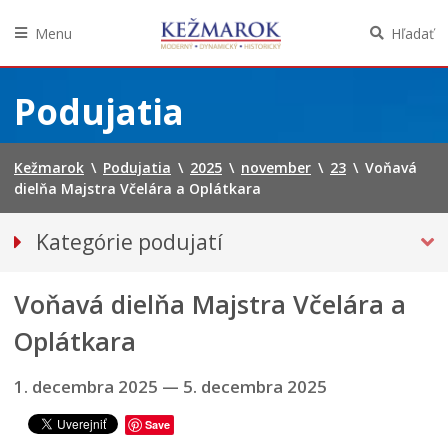
Menu
Hľadať
Preskočiť
na
Podujatia
obsah
Kežmarok
\
Podujatia
\
2025
\
november
\
23
\
Voňavá
dielňa Majstra Včelára a Oplátkara
Kategórie podujatí
VŠETKY PODUJATIA
Voňavá dielňa Majstra Včelára a
Hudba, tanec, divadlo
Múzeá, galérie, knižnice
Oplátkara
Športové
1. decembra 2025
—
5. decembra 2025
Výstavy
Iné podujatia
Save