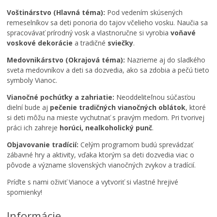
Voštinárstvo (Hlavná téma):
Pod vedením skúsených
remeselníkov sa deti ponoria do tajov včelieho vosku. Naučia sa
spracovávať prírodný vosk a vlastnoručne si vyrobia
voňavé
voskové dekorácie
a tradičné
sviečky
.
Medovnikárstvo (Okrajová téma):
Nazrieme aj do sladkého
L
sveta medovníkov a deti sa dozvedia, ako sa zdobia a pečú tieto
e
symboly Vianoc.
t
Vianočné pochúťky a zahriatie:
Neoddeliteľnou súčasťou
M
o
dielní bude aj
pečenie tradičných vianočných oblátok
, ktoré
a
v
g
si deti môžu na mieste vychutnať s pravým medom. Pri tvorivej
C
i
V
práci ich zahreje
horúci, nealkoholický punč
.
c
Č
Objavovanie tradícií:
Celým programom budú sprevádzať
k
–
zábavné hry a aktivity, vďaka ktorým sa deti dozvedia viac o
ý
p
pôvode a význame slovenských vianočných zvykov a tradícií.
s
o
v
n
Príďte s nami oživiť Vianoce a vytvoriť si vlastné hrejivé
e
u
spomienky!
t
k
J
A
a
Informácie
u
T
d