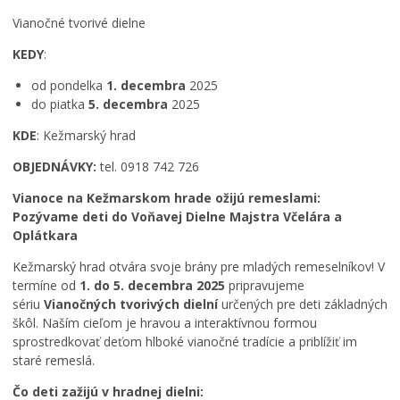
Ročný prehľad
Vianočné tvorivé dielne
KEDY
:
od pondelka
1. decembra
2025
do piatka
5. decembra
2025
KDE
: Kežmarský hrad
OBJEDNÁVKY:
tel. 0918 742 726
Vianoce na Kežmarskom hrade ožijú remeslami:
Pozývame deti do Voňavej Dielne Majstra Včelára a
Oplátkara
Kežmarský hrad otvára svoje brány pre mladých remeselníkov! V
termíne od
1. do 5. decembra 2025
pripravujeme
sériu
Vianočných tvorivých dielní
určených pre deti základných
škôl. Naším cieľom je hravou a interaktívnou formou
sprostredkovať deťom hlboké vianočné tradície a priblížiť im
staré remeslá.
Čo deti zažijú v hradnej dielni: