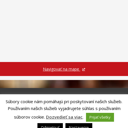
Navigovať na mape
Súbory cookie nám pomáhajú pri poskytovaní našich služieb.
Riešenie
ANTIK SMART CITY
| Technický prevádzkovateľ – MVI
Používaním našich služieb vyjadrujete súhlas s používaním
Technology, s.r.o.
Správca webového sídla: Mesto Kežmarok, Hlavné námestie, 060 01
súborov cookie.
Dozvedieť sa viac
.
Prijať všetky
Kežmarok, tel.: +421524660111
email:
podatelna@kezmarok.sk
,|
Vyhlásenie o prístupnosti
|
Odmietnuť
Nastavenie