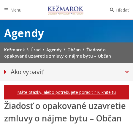
Menu
Hľadať
Preskočiť
na
Agendy
obsah
Kežmarok
\
Úrad
\
Agendy
\
Občan
\
Žiadosť o
opakované uzavretie zmluvy o nájme bytu – Občan
Ako vybaviť
Občan
Podnikateľ
Máte otázky, alebo potrebujete poradiť ? Kliknite tu
Žiadosť o opakované uzavretie
zmluvy o nájme bytu – Občan