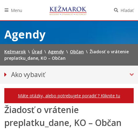
Menu
Hľadať
Preskočiť
na
Agendy
obsah
Kežmarok
\
Úrad
\
Agendy
\
Občan
\
Žiadosť o vrátenie
preplatku_dane, KO – Občan
Ako vybaviť
Občan
Podnikateľ
Máte otázky, alebo potrebujete poradiť ? Kliknite tu
Žiadosť o vrátenie
preplatku_dane, KO – Občan