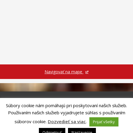
Navigovať na mape
Súbory cookie nám pomáhajú pri poskytovaní našich služieb.
Riešenie
ANTIK SMART CITY
| Technický prevádzkovateľ – MVI
Používaním našich služieb vyjadrujete súhlas s používaním
Technology, s.r.o.
Správca webového sídla: Mesto Kežmarok, Hlavné námestie, 060 01
súborov cookie.
Dozvedieť sa viac
.
Prijať všetky
Kežmarok, tel.: +421524660111
email:
podatelna@kezmarok.sk
,|
Vyhlásenie o prístupnosti
|
Odmietnuť
Nastavenie