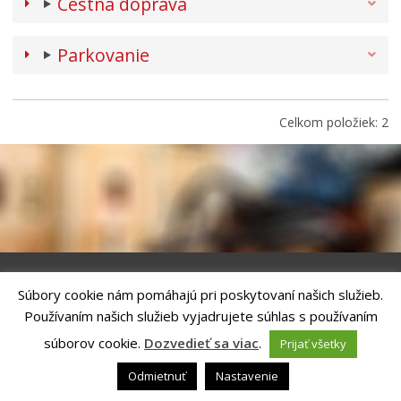
Cestná doprava
Parkovanie
Celkom položiek: 2
Súbory cookie nám pomáhajú pri poskytovaní našich služieb.
Riešenie
ANTIK SMART CITY
| Technický prevádzkovateľ – MVI
Používaním našich služieb vyjadrujete súhlas s používaním
Technology, s.r.o.
Správca webového sídla: Mesto Kežmarok, Hlavné námestie, 060 01
súborov cookie.
Dozvedieť sa viac
.
Prijať všetky
Kežmarok, tel.: +421524660111
email:
podatelna@kezmarok.sk
,|
Vyhlásenie o prístupnosti
|
Odmietnuť
Nastavenie
Ochrana osobných údajov