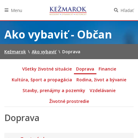
Menu
Hľadať
Preskočiť
na
Ako vybaviť - Občan
obsah
Kežmarok
\
Ako vybaviť
\
Doprava
Všetky životné situácie
Doprava
Financie
Kultúra, šport a propagácia
Rodina, život a bývanie
Stavby, prenájmy a pozemky
Vzdelávanie
Životné prostredie
Doprava