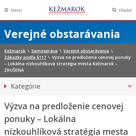
Menu
Hľadať
Preskočiť
na
Verejné obstarávania
obsah
Kežmarok
\
Samospráva
\
Verejné obstarávania
\
Zákazky podľa §117
\
Výzva na predloženie cenovej ponuky
– Lokálna nízkouhlíková stratégia mesta Kežmarok –
ZRUŠENÁ
Kategórie
ZÁKAZKY PODĽA §117
Výzva na predloženie cenovej
Vestník verejného obstarávania ÚVO
ponuky – Lokálna
nízkouhlíková stratégia mesta