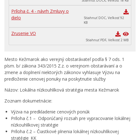
Stiahnuť DOCX, Veľkosť 18 KB
Príloha č. 4 - návrh Zmluvy o
dielo
Stiahnuť DOC, Veľkosť 92
KB
Zrusenie VO
Stiahnuť PDF, Veľkosť 2 MB
Mesto Kežmarok ako verejný obstarávateľ podľa § 7 ods. 1
písm. b/ zákona 343/2015 Z.z. o verejnom obstarávaní a o
zmene a doplnení niektorých zákonov vyhlasuje Výzvu na
predloženie cenovej ponuky na poskytnutie služby
Názov: Lokálna nízkouhlíková stratégia mesta Kežmarok
Zoznam dokumetnácie:
Výzva na predkladenie cenových ponúk
Príloha č.1 – Odporúčaný rozsah pre vypracovanie lokálnej
nízkouhlíkovej stratégie
Príloha č.2 – Čiastkové plnenia lokálnej nízkouhlíkovej
stratégie_KK