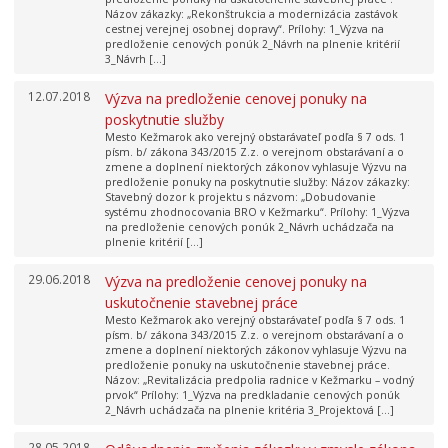
Názov zákazky: „Rekonštrukcia a modernizácia zastávok
cestnej verejnej osobnej dopravy“. Prílohy: 1_Výzva na
predloženie cenových ponúk 2_Návrh na plnenie kritérií
3_Návrh […]
12.07.2018
Výzva na predloženie cenovej ponuky na
poskytnutie služby
Mesto Kežmarok ako verejný obstarávateľ podľa § 7 ods. 1
písm. b/ zákona 343/2015 Z.z. o verejnom obstarávaní a o
zmene a doplnení niektorých zákonov vyhlasuje Výzvu na
predloženie ponuky na poskytnutie služby: Názov zákazky:
Stavebný dozor k projektu s názvom: „Dobudovanie
systému zhodnocovania BRO v Kežmarku“. Prílohy: 1_Výzva
na predloženie cenových ponúk 2_Návrh uchádzača na
plnenie kritérií […]
29.06.2018
Výzva na predloženie cenovej ponuky na
uskutočnenie stavebnej práce
Mesto Kežmarok ako verejný obstarávateľ podľa § 7 ods. 1
písm. b/ zákona 343/2015 Z.z. o verejnom obstarávaní a o
zmene a doplnení niektorých zákonov vyhlasuje Výzvu na
predloženie ponuky na uskutočnenie stavebnej práce.
Názov: „Revitalizácia predpolia radnice v Kežmarku – vodný
prvok“ Prílohy: 1_Výzva na predkladanie cenových ponúk
2_Návrh uchádzača na plnenie kritéria 3_Projektová […]
28.05.2018