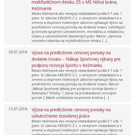
multifunkčnom ihrisku ZŠ s MŠ Nižná brána,
Kežmarok
Mesto Kežmarok ako verejný obstarávateľ podľa § 7 ods. 1
písm. b/ zákona 343/2015 Z.z. o verejnom obstarávaní a o
zmene a doplnení niektorých zákonov vyhlasuje Výzvu na
predloženie cenovej ponuky na dodanie tovaru /zahŕňajúci
aj činnosti spojené s umiestnením, montážou a inštaláciou
tovaru a uskutočnením stavebných prác/ Názov: „Výmena
umelého trávnika na multifunkčnom ihrisku […]
20.07.2018
Výzva na predloženie cenovej ponuky na
dodanie tovaru – Nákup športovej výbavy pre
podporu rozvoja športu v Kežmarku
Mesto Kežmarok ako verejný obstarávateľ podľa § 7 ods. 1
písm. b/ zákona 343/2015 Z.z. o verejnom obstarávaní a o
zmene a doplnení niektorých zákonov vyhlasuje Výzvu na
predloženie cenovej ponuky na dodanie tovaru. Názov:
„Nákup športovej výbavy pre podporu rozvoja športu v
Kežmarku“ Prílohy: 1_Výzva na predkladanie cenových
ponúk 2_Návrh uchádzača na plnenie kritéria […]
13.07.2018
Výzva na predloženie cenovej ponuky na
uskutočnenie stavebnej práce
Mesto Kežmarok ako verejný obstarávateľ podľa § 7 ods. 1
písm. b/ zákona 343/2015 Z.z. o verejnom obstarávaní a o
zmene a doplnení niektorých zákonov vyhlasuje Výzvu na
predloženie ponuky na uskutočnenie stavebnej práce :