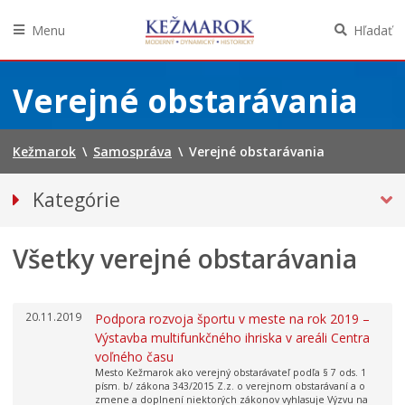
Menu
Hľadať
Preskočiť
na
Verejné obstarávania
obsah
Kežmarok
\
Samospráva
\
Verejné obstarávania
Kategórie
Zákazky podľa §117
Všetky verejné obstarávania
Vestník verejného obstarávania ÚVO
20.11.2019
Podpora rozvoja športu v meste na rok 2019 –
Výstavba multifunkčného ihriska v areáli Centra
voľného času
Mesto Kežmarok ako verejný obstarávateľ podľa § 7 ods. 1
písm. b/ zákona 343/2015 Z.z. o verejnom obstarávaní a o
zmene a doplnení niektorých zákonov vyhlasuje Výzvu na