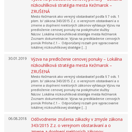
nízkouhlíková stratégia mesta Kežmarok –
ZRUŠENÁ
Mesto Kežmarok ako verejný obstarávateľ podľa § 7 ods. 1
písm. b/ zákona 343/2015 Z.z. o verejnom obstarávaní a o
zmene a doplnení niektorých zákonov vyhlasuje Výzvu na
predloženie cenovej ponuky na poskytnutie služby
Názov: Lokálna nízkouhlíková stratégia mesta Kežmarok
Zoznam dokumetnácie: Výzva na predkladenie cenových
ponúk Príloha č.1 – Odporúčaný rozsah pre vypracovanie
lokálnej nízkouhlíkovej stratégie […]
30.01.2019
Výzva na predloženie cenovej ponuky – Lokálna
nízkouhlíková stratégia mesta Kežmarok –
ZRUŠENÁ
Mesto Kežmarok ako verejný obstarávateľ podľa § 7 ods. 1
písm. b/ zákona 343/2015 Z.z. o verejnom obstarávaní a o
zmene a doplnení niektorých zákonov vyhlasuje Výzvu na
predloženie cenovej ponuky na poskytnutie služby
Názov: Lokálna nízkouhlíková stratégia mesta Kežmarok
Zoznam dokumetnácie: Výzva na predkladenie cenových
ponúk Príloha č.1 – Odporúčaný rozsah pre vypracovanie
lokálnej nízkouhlíkovej stratégie […]
06.08.2018
Odôvodnenie zrušenia zákazky v zmysle zákona
343/2015 Z.z. o verejnom obstarávaní a o
zmene a doplnení niektorých zákonov –