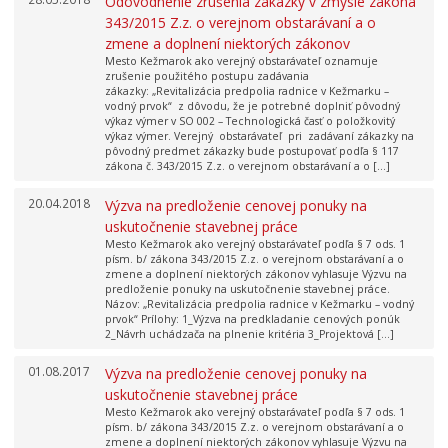
Odôvodnenie zrušenia zákazky v zmysle zákona
343/2015 Z.z. o verejnom obstarávaní a o
zmene a doplnení niektorých zákonov
Mesto Kežmarok ako verejný obstarávateľ oznamuje
zrušenie použitého postupu zadávania
zákazky: „Revitalizácia predpolia radnice v Kežmarku –
vodný prvok“ z dôvodu, že je potrebné doplniť pôvodný
výkaz výmer v SO 002 – Technologická časť o položkovitý
výkaz výmer. Verejný obstarávateľ pri zadávaní zákazky na
pôvodný predmet zákazky bude postupovať podľa § 117
zákona č. 343/2015 Z.z. o verejnom obstarávaní a o […]
20.04.2018
Výzva na predloženie cenovej ponuky na
uskutočnenie stavebnej práce
Mesto Kežmarok ako verejný obstarávateľ podľa § 7 ods. 1
písm. b/ zákona 343/2015 Z.z. o verejnom obstarávaní a o
zmene a doplnení niektorých zákonov vyhlasuje Výzvu na
predloženie ponuky na uskutočnenie stavebnej práce.
Názov: „Revitalizácia predpolia radnice v Kežmarku – vodný
prvok“ Prílohy: 1_Výzva na predkladanie cenových ponúk
2_Návrh uchádzača na plnenie kritéria 3_Projektová […]
01.08.2017
Výzva na predloženie cenovej ponuky na
uskutočnenie stavebnej práce
Mesto Kežmarok ako verejný obstarávateľ podľa § 7 ods. 1
písm. b/ zákona 343/2015 Z.z. o verejnom obstarávaní a o
zmene a doplnení niektorých zákonov vyhlasuje Výzvu na