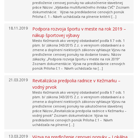
predloženie cenovej ponuky na uskutočnenie stavebnej
práce Názov: „Výstavba multifunkčného ihriska CVČ“ Zoznam
dokumetnácie: Výzva na predkladenie cenových ponúk
Príloha č. 1 – Návrh uchádzača na plnenie kritérií […]
18.11.2019
Podpora rozvoja športu v meste na rok 2019 –
nákup športovej výbavy
Mesto Kežmarok ako verejný obstarávateľ podľa § 7 ods. 1
písm. b/ zákona 343/2015 Z.z. o verejnom obstarávaní a o
zmene a doplnení niektorých zákonov vyhlasuje Výzvu na
predloženie cenovej ponuky na dodanie tovaru. Názov
zákazky: „Podpora rozvoja športu v meste na rok 2019“
Zoznam dokumentácie: Výzva na predkladanie cenových
ponúk Príloha č.1 – Návrh uchádzača na […]
21.03.2019
Revitalizácia predpolia radnice v Kežmarku –
vodný prvok
Mesto Kežmarok ako verejný obstarávateľ podľa § 7 ods. 1
písm. b/ zákona 343/2015 Z.z. o verejnom obstarávaní a o
zmene a doplnení niektorých zákonov vyhlasuje Výzvu na
predloženie cenovej ponuky na uskutočnenie stavebnej
práce Názov:„Revitalizácia predpolia radnice v Kežmarku –
vodný prvok“ Zoznam dokumetnácie: Výzva na
predkladenie cenových ponúk Príloha č.1 – Návrh
uchádzača na plnenie […]
13.03.2019
Výzva na predloženie cenovej ponuky – Lokálna