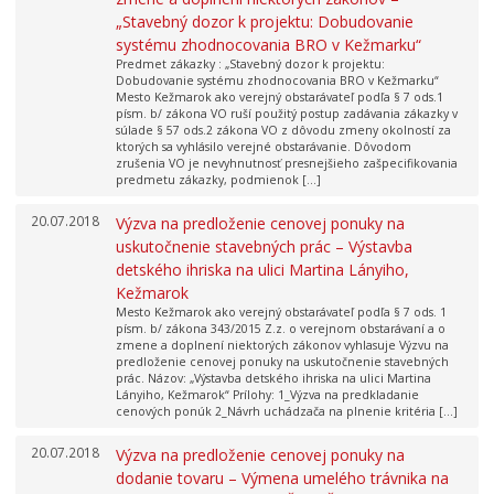
„Stavebný dozor k projektu: Dobudovanie
systému zhodnocovania BRO v Kežmarku“
Predmet zákazky : „Stavebný dozor k projektu:
Dobudovanie systému zhodnocovania BRO v Kežmarku“
Mesto Kežmarok ako verejný obstarávateľ podľa § 7 ods.1
písm. b/ zákona VO ruší použitý postup zadávania zákazky v
súlade § 57 ods.2 zákona VO z dôvodu zmeny okolností za
ktorých sa vyhlásilo verejné obstarávanie. Dôvodom
zrušenia VO je nevyhnutnosť presnejšieho zašpecifikovania
predmetu zákazky, podmienok […]
20.07.2018
Výzva na predloženie cenovej ponuky na
uskutočnenie stavebných prác – Výstavba
detského ihriska na ulici Martina Lányiho,
Kežmarok
Mesto Kežmarok ako verejný obstarávateľ podľa § 7 ods. 1
písm. b/ zákona 343/2015 Z.z. o verejnom obstarávaní a o
zmene a doplnení niektorých zákonov vyhlasuje Výzvu na
predloženie cenovej ponuky na uskutočnenie stavebných
prác. Názov: „Výstavba detského ihriska na ulici Martina
Lányiho, Kežmarok“ Prílohy: 1_Výzva na predkladanie
cenových ponúk 2_Návrh uchádzača na plnenie kritéria […]
20.07.2018
Výzva na predloženie cenovej ponuky na
dodanie tovaru – Výmena umelého trávnika na