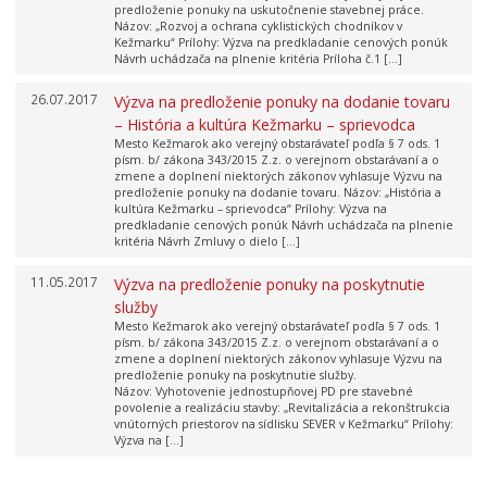
predloženie ponuky na uskutočnenie stavebnej práce.
Názov: „Rozvoj a ochrana cyklistických chodníkov v
Kežmarku“ Prílohy: Výzva na predkladanie cenových ponúk
Návrh uchádzača na plnenie kritéria Príloha č.1 […]
26.07.2017
Výzva na predloženie ponuky na dodanie tovaru
– História a kultúra Kežmarku – sprievodca
Mesto Kežmarok ako verejný obstarávateľ podľa § 7 ods. 1
písm. b/ zákona 343/2015 Z.z. o verejnom obstarávaní a o
zmene a doplnení niektorých zákonov vyhlasuje Výzvu na
predloženie ponuky na dodanie tovaru. Názov: „História a
kultúra Kežmarku – sprievodca“ Prílohy: Výzva na
predkladanie cenových ponúk Návrh uchádzača na plnenie
kritéria Návrh Zmluvy o dielo […]
11.05.2017
Výzva na predloženie ponuky na poskytnutie
služby
Mesto Kežmarok ako verejný obstarávateľ podľa § 7 ods. 1
písm. b/ zákona 343/2015 Z.z. o verejnom obstarávaní a o
zmene a doplnení niektorých zákonov vyhlasuje Výzvu na
predloženie ponuky na poskytnutie služby.
Názov: Vyhotovenie jednostupňovej PD pre stavebné
povolenie a realizáciu stavby: „Revitalizácia a rekonštrukcia
vnútorných priestorov na sídlisku SEVER v Kežmarku“ Prílohy:
Výzva na […]