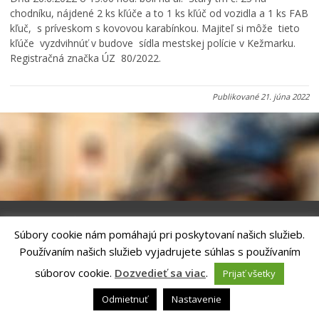
Primátor informuje
chodníku, nájdené 2 ks kľúče a to 1 ks kľúč od vozidla a 1 ks FAB
kľuč, s príveskom s kovovou karabínkou. Majiteľ si môže tieto
Rodina, život, bývanie
kľúče vyzdvihnúť v budove sídla mestskej polície v Kežmarku.
Školstvo
Registračná značka ÚZ 80/2022.
Stavby, prenájmy a pozemky
Zamestnanie v samospráve
Publikované
21. júna 2022
Životné prostredie a odpady
Súbory cookie nám pomáhajú pri poskytovaní našich služieb.
Riešenie
ANTIK SMART CITY
| Technický prevádzkovateľ – MVI
Používaním našich služieb vyjadrujete súhlas s používaním
Technology, s.r.o.
Správca webového sídla: Mesto Kežmarok, Hlavné námestie, 060 01
súborov cookie.
Dozvedieť sa viac
.
Prijať všetky
Kežmarok, tel.: +421524660111
email:
podatelna@kezmarok.sk
,|
Vyhlásenie o prístupnosti
|
Odmietnuť
Nastavenie
Ochrana osobných údajov