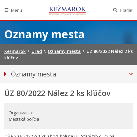
Menu
Hľadať
Preskočiť
na
Oznamy mesta
obsah
Kežmarok
\
Úrad
\
Oznamy mesta
\
ÚZ 80/2022 Nález 2 ks
kľúčov
Oznamy mesta
VŠETKY OZNAMY MESTA
ÚZ 80/2022 Nález 2 ks kľúčov
BEZPEČNOSŤ
STRATY A NÁLEZY
Doprava, údržba komunikácií
Organizácia
Mestská polícia
Financie
Kultúra, šport a propagácia
Dňa 20.6.2022 o 15:00 hod. boli na ul. Starý trh č. 25 na