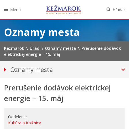
Menu
Hľadať
Preskočiť
na
Oznamy mesta
obsah
Kežmarok
\
Úrad
\
Oznamy mesta
\
Prerušenie dodávok
elektrickej energie – 15. máj
Oznamy mesta
VŠETKY OZNAMY MESTA
Prerušenie dodávok elektrickej
Bezpečnosť
Straty a nálezy
energie – 15. máj
Doprava, údržba komunikácií
Financie
Oddelenie
Kultúra, šport a propagácia
Kultúra a Knižnica