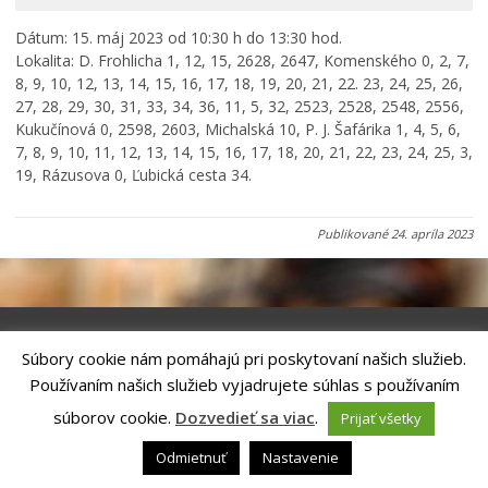
Primátor informuje
Dátum: 15. máj 2023 od 10:30 h do 13:30 hod.
Rodina, život, bývanie
Lokalita: D. Frohlicha 1, 12, 15, 2628, 2647, Komenského 0, 2, 7,
Školstvo
8, 9, 10, 12, 13, 14, 15, 16, 17, 18, 19, 20, 21, 22. 23, 24, 25, 26,
27, 28, 29, 30, 31, 33, 34, 36, 11, 5, 32, 2523, 2528, 2548, 2556,
Stavby, prenájmy a pozemky
Kukučínová 0, 2598, 2603, Michalská 10, P. J. Šafárika 1, 4, 5, 6,
Zamestnanie v samospráve
7, 8, 9, 10, 11, 12, 13, 14, 15, 16, 17, 18, 20, 21, 22, 23, 24, 25, 3,
19, Rázusova 0, Ľubická cesta 34.
Životné prostredie a odpady
Publikované
24. apríla 2023
Súbory cookie nám pomáhajú pri poskytovaní našich služieb.
Riešenie
ANTIK SMART CITY
| Technický prevádzkovateľ – MVI
Používaním našich služieb vyjadrujete súhlas s používaním
Technology, s.r.o.
Správca webového sídla: Mesto Kežmarok, Hlavné námestie, 060 01
súborov cookie.
Dozvedieť sa viac
.
Prijať všetky
Kežmarok, tel.: +421524660111
email:
podatelna@kezmarok.sk
,|
Vyhlásenie o prístupnosti
|
Odmietnuť
Nastavenie
Ochrana osobných údajov