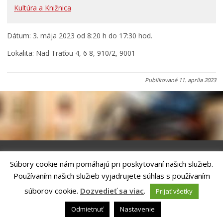
Primátor informuje
Kultúra a Knižnica
Rodina, život, bývanie
Dátum: 3. mája 2023 od 8:20 h do 17:30 hod.
Školstvo
Stavby, prenájmy a pozemky
Lokalita: Nad Traťou 4, 6 8, 910/2, 9001
Zamestnanie v samospráve
Publikované
11. apríla 2023
Životné prostredie a odpady
Súbory cookie nám pomáhajú pri poskytovaní našich služieb.
Riešenie
ANTIK SMART CITY
| Technický prevádzkovateľ – MVI
Používaním našich služieb vyjadrujete súhlas s používaním
Technology, s.r.o.
Správca webového sídla: Mesto Kežmarok, Hlavné námestie, 060 01
súborov cookie.
Dozvedieť sa viac
.
Prijať všetky
Kežmarok, tel.: +421524660111
email:
podatelna@kezmarok.sk
,|
Vyhlásenie o prístupnosti
|
Odmietnuť
Nastavenie
Ochrana osobných údajov