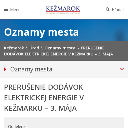
Menu
Hľadať
Preskočiť
na
Oznamy mesta
obsah
Kežmarok
\
Úrad
\
Oznamy mesta
\
PRERUŠENIE
DODÁVOK ELEKTRICKEJ ENERGIE V KEŽMARKU – 3. MÁJA
Oznamy mesta
VŠETKY OZNAMY MESTA
PRERUŠENIE DODÁVOK
Bezpečnosť
Straty a nálezy
ELEKTRICKEJ ENERGIE V
Doprava, údržba komunikácií
KEŽMARKU – 3. MÁJA
Financie
Kultúra, šport a propagácia
Oddelenie