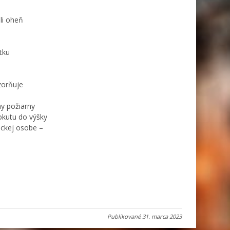
ali oheň
tku
zorňuje
ny požiarny
pokutu do výšky
ickej osobe –
Publikované
31. marca 2023