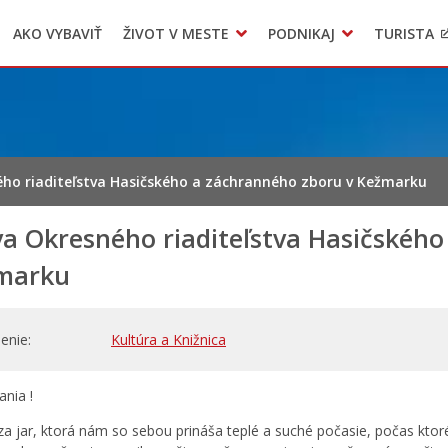
AKO VYBAVIŤ
ŽIVOT V MESTE
PODNIKAJ
TURISTA
Geo informačný systém – Kežmarok
Oznamovanie podozrení z podvodov
Triedený zber – NATUR – PACK
ho riaditeľstva Hasičského a záchranného zboru v Kežmarku
va Okresného riaditeľstva Hasičského
marku
enie
Kultúra a Knižnica
ania !
za jar, ktorá nám so sebou prináša teplé a suché počasie, počas ktor