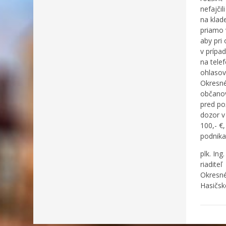
nefajčil
na klad
priamo 
aby pri
v prípa
na telef
ohlasovn
Okresné
občanov
pred po
dozor v
100,- €
podnika
plk. Ing
riaditeľ
Okresné
Hasičsk