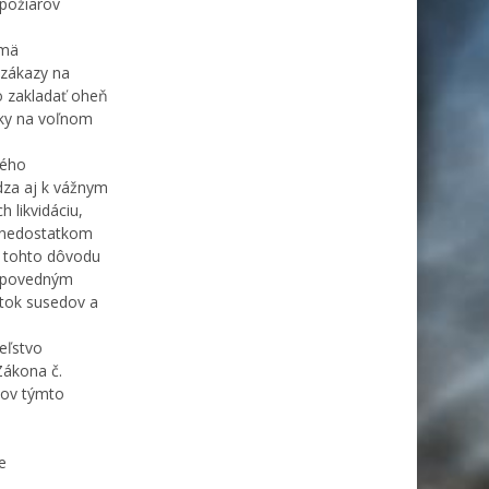
 požiarov
jmä
 zákazy na
o zakladať oheň
tky na voľnom
kého
dza aj k vážnym
 likvidáciu,
s nedostatkom
z tohto dôvodu
odpovedným
tok susedov a
eľstvo
Zákona č.
nov týmto
e