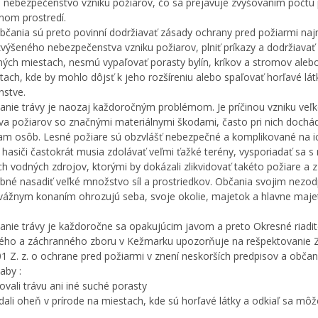
 nebezpečenstvo vzniku požiarov, čo sa prejavuje zvyšovaním počtu
dnom prostredí.
občania sú preto povinní dodržiavať zásady ochrany pred požiarmi na
zvýšeného nebezpečenstva vzniku požiarov, plniť príkazy a dodržiavať
ých miestach, nesmú vypaľovať porasty bylín, kríkov a stromov aleb
tach, kde by mohlo dôjsť k jeho rozšíreniu alebo spaľovať horľavé lá
nstve.
anie trávy je naozaj každoročným problémom. Je príčinou vzniku veľ
a požiarov so značnými materiálnymi škodami, často pri nich dochá
am osôb. Lesné požiare sú obzvlášť nebezpečné a komplikované na ich
 hasiči častokrát musia zdolávať veľmi ťažké terény, vysporiadať sa 
h vodných zdrojov, ktorými by dokázali zlikvidovať takéto požiare a 
ebné nasadiť veľké množstvo síl a prostriedkov. Občania svojim nez
vážnym konaním ohrozujú seba, svoje okolie, majetok a hlavne maje
anie trávy je každoročne sa opakujúcim javom a preto Okresné riadit
ého a záchranného zboru v Kežmarku upozorňuje na rešpektovanie 
1 Z. z. o ochrane pred požiarmi v znení neskorších predpisov a obča
aby :
ovali trávu ani iné suché porasty
dali oheň v prírode na miestach, kde sú horľavé látky a odkiaľ sa môž