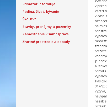
zvýšené
Primátor informuje
v príro
Všetci 
Rodina, život, bývanie
v čase 
Školstvo
označen
na mies
Stavby, prenájmy a pozemky
priestra
Zamestnanie v samospráve
Vypaľov
množstv
Životné prostredie a odpady
zraneni
pretože
vhodnýc
je potr
a ľahko
prírodu.
Vypaľov
Hasičsk
314/200
vyzýva, 
nevypaľ
nezakla
rozšíriť