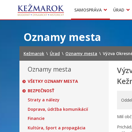
Predajné trhy
SAMOSPRÁVA
ÚRAD
Mestská polícia
Sekcie úradu
Preskočiť
na
Oznamy mesta
obsah
Kežmarok
\
Úrad
\
Oznamy mesta
\
Výzva Okresné
Oznamy mesta
Výz
Kež
VŠETKY OZNAMY MESTA
BEZPEČNOSŤ
Straty a nálezy
Oddel
Doprava, údržba komunikácií
Milí obč
Financie
Prichád
Kultúra, šport a propagácia