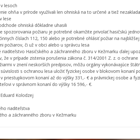
i v lesoch
enie ohňa v prírode využívali len ohniská na to určené a tiež nezaklad
v lese
 odchode ohniská dôkladne uhasili
de spozorovania požiaru je potrebné okamžite privolať hasičskú jedno
ónnych číslach 112, 150 alebo je potrebné ohlásiť požiar na najbližšej
i požiarov, či už v obci alebo u správcu lesa
 riaditeľstvo Hasičského a záchranného zboru v Kežmarku ďalej upo
, že v prípade zistenia porušenia zákona č. 314/2001 Z. z. o ochrane
žiarmi v znení neskorších predpisov, môžu orgány vykonávajúce štát
 súvislosti s ochranou lesa uložiť fyzickej osobe v blokovom konaní 
, v priestupkovom konaní až do výšky 331,- € a právnickej osobe a fyz
teľovi v správnom konaní do výšky 16 596,- €.
. Eduard Kolodzej
ho riaditeľstva
ého a záchranného zboru v Kežmarku