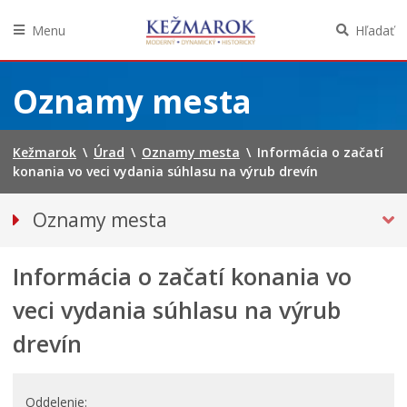
Menu
Hľadať
Preskočiť
na
Oznamy mesta
obsah
Kežmarok
\
Úrad
\
Oznamy mesta
\
Informácia o začatí
konania vo veci vydania súhlasu na výrub drevín
Oznamy mesta
VŠETKY OZNAMY MESTA
Informácia o začatí konania vo
Bezpečnosť
Straty a nálezy
veci vydania súhlasu na výrub
Doprava, údržba komunikácií
drevín
Financie
Kultúra, šport a propagácia
Oddelenie