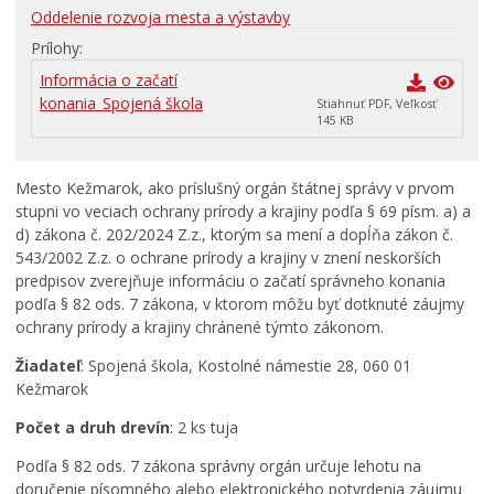
Primátor informuje
Oddelenie rozvoja mesta a výstavby
Rodina, život, bývanie
Prílohy
Školstvo
Informácia o začatí
konania_Spojená škola
Stiahnuť PDF, Veľkosť
Stavby, prenájmy a pozemky
145 KB
Zamestnanie v samospráve
ŽIVOTNÉ PROSTREDIE A ODPADY
Mesto Kežmarok, ako príslušný orgán štátnej správy v prvom
stupni vo veciach ochrany prírody a krajiny podľa § 69 písm. a) a
d) zákona č. 202/2024 Z.z., ktorým sa mení a dopĺňa zákon č.
543/2002 Z.z. o ochrane prírody a krajiny v znení neskorších
predpisov zverejňuje informáciu o začatí správneho konania
podľa § 82 ods. 7 zákona, v ktorom môžu byť dotknuté záujmy
ochrany prírody a krajiny chránené týmto zákonom.
Žiadateľ
: Spojená škola, Kostolné námestie 28, 060 01
Kežmarok
Počet a druh drevín
: 2 ks tuja
Podľa § 82 ods. 7 zákona správny orgán určuje lehotu na
doručenie písomného alebo elektronického potvrdenia záujmu