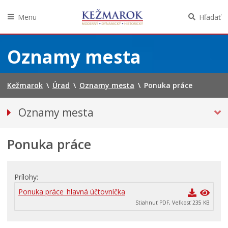
Menu
Hľadať
Preskočiť
na
Oznamy mesta
obsah
Kežmarok
\
Úrad
\
Oznamy mesta
\
Ponuka práce
Oznamy mesta
VŠETKY OZNAMY MESTA
Ponuka práce
Bezpečnosť
Straty a nálezy
Doprava, údržba komunikácií
Prílohy
Financie
Ponuka práce_hlavná účtovníčka
Stiahnuť PDF, Veľkosť 235 KB
Kultúra, šport a propagácia
Primátor informuje