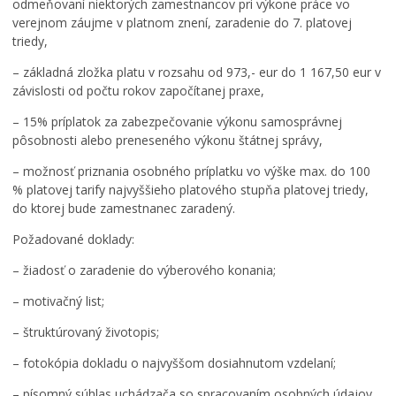
odmeňovaní niektorých zamestnancov pri výkone práce vo
verejnom záujme v platnom znení, zaradenie do 7. platovej
triedy,
– základná zložka platu v rozsahu od 973,- eur do 1 167,50 eur v
závislosti od počtu rokov započítanej praxe,
– 15% príplatok za zabezpečovanie výkonu samosprávnej
pôsobnosti alebo preneseného výkonu štátnej správy,
– možnosť priznania osobného príplatku vo výške max. do 100
% platovej tarify najvyššieho platového stupňa platovej triedy,
do ktorej bude zamestnanec zaradený.
Požadované doklady:
– žiadosť o zaradenie do výberového konania;
– motivačný list;
– štruktúrovaný životopis;
– fotokópia dokladu o najvyššom dosiahnutom vzdelaní;
– písomný súhlas uchádzača so spracovaním osobných údajov