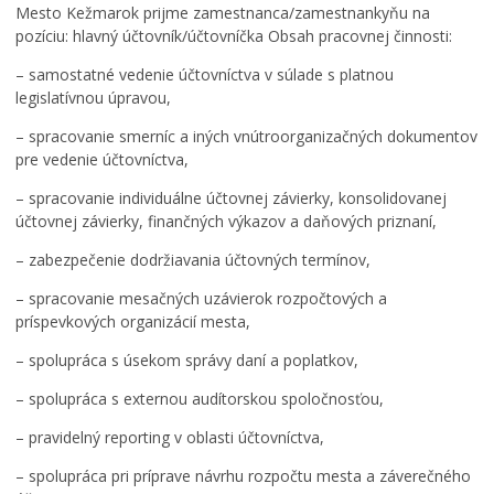
Mesto Kežmarok prijme zamestnanca/zamestnankyňu na
Rodina, život, bývanie
pozíciu: hlavný účtovník/účtovníčka Obsah pracovnej činnosti:
Školstvo
– samostatné vedenie účtovníctva v súlade s platnou
Stavby, prenájmy a pozemky
legislatívnou úpravou,
ZAMESTNANIE V SAMOSPRÁVE
– spracovanie smerníc a iných vnútroorganizačných dokumentov
pre vedenie účtovníctva,
Životné prostredie a odpady
– spracovanie individuálne účtovnej závierky, konsolidovanej
účtovnej závierky, finančných výkazov a daňových priznaní,
– zabezpečenie dodržiavania účtovných termínov,
– spracovanie mesačných uzávierok rozpočtových a
príspevkových organizácií mesta,
– spolupráca s úsekom správy daní a poplatkov,
– spolupráca s externou audítorskou spoločnosťou,
– pravidelný reporting v oblasti účtovníctva,
– spolupráca pri príprave návrhu rozpočtu mesta a záverečného