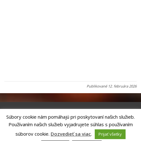
Publikované
12. februára 2026
Súbory cookie nám pomáhajú pri poskytovaní našich služieb.
Riešenie
ANTIK SMART CITY
| Technický prevádzkovateľ – MVI
Používaním našich služieb vyjadrujete súhlas s používaním
Technology, s.r.o.
Správca webového sídla: Mesto Kežmarok, Hlavné námestie, 060 01
súborov cookie.
Dozvedieť sa viac
.
Prijať všetky
Kežmarok, tel.: +421524660111