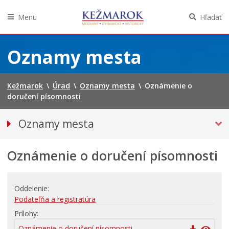
Menu
Hľadať
Preskočiť
na
Oznamy mesta
obsah
Kežmarok
\
Úrad
\
Oznamy mesta
\
Oznámenie o
doručení písomnosti
Oznamy mesta
VŠETKY OZNAMY MESTA
Oznámenie o doručení písomnosti
Bezpečnosť
Straty a nálezy
Doprava, údržba komunikácií
Oddelenie
Podateľňa a registratúra
Financie
Prílohy
Kultúra, šport a propagácia
Oznámenie o doručení písomnosti -