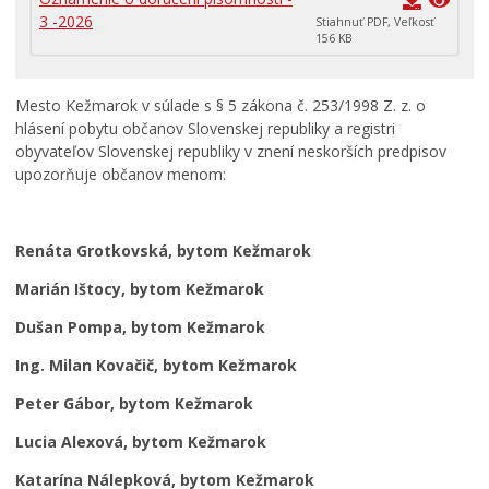
Primátor informuje
3 -2026
Stiahnuť PDF, Veľkosť
156 KB
Rodina, život, bývanie
Školstvo
Mesto Kežmarok v súlade s § 5 zákona č. 253/1998 Z. z. o
Stavby, prenájmy a pozemky
hlásení pobytu občanov Slovenskej republiky a registri
Zamestnanie v samospráve
obyvateľov Slovenskej republiky v znení neskorších predpisov
upozorňuje občanov menom:
Životné prostredie a odpady
Renáta Grotkovská, bytom Kežmarok
Marián Ištocy, bytom Kežmarok
Dušan Pompa, bytom Kežmarok
Ing. Milan Kovačič, bytom Kežmarok
Peter Gábor, bytom Kežmarok
Lucia Alexová, bytom Kežmarok
Katarína Nálepková, bytom Kežmarok