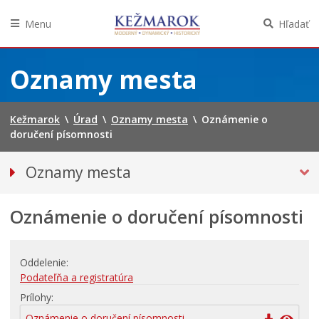
Menu
Hľadať
Preskočiť
na
Oznamy mesta
obsah
Kežmarok
\
Úrad
\
Oznamy mesta
\
Oznámenie o
doručení písomnosti
Oznamy mesta
VŠETKY OZNAMY MESTA
Oznámenie o doručení písomnosti
Bezpečnosť
Straty a nálezy
Doprava, údržba komunikácií
Oddelenie
Podateľňa a registratúra
Financie
Prílohy
Kultúra, šport a propagácia
Oznámenie o doručení písomnosti