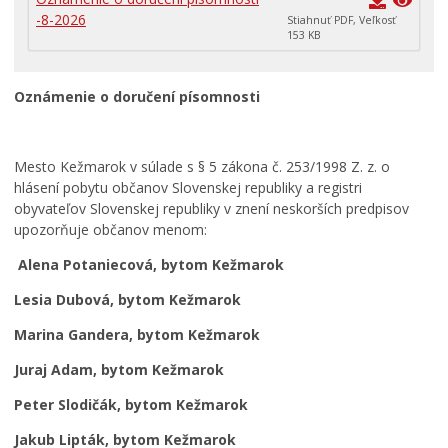
Primátor informuje
-8-2026
Stiahnuť PDF, Veľkosť
153 KB
Rodina, život, bývanie
Školstvo
Oznámenie o doručení písomnosti
Stavby, prenájmy a pozemky
Zamestnanie v samospráve
Mesto Kežmarok v súlade s § 5 zákona č. 253/1998 Z. z. o
Životné prostredie a odpady
hlásení pobytu občanov Slovenskej republiky a registri
obyvateľov Slovenskej republiky v znení neskorších predpisov
upozorňuje občanov menom:
Alena Potaniecová, bytom Kežmarok
Lesia Dubová, bytom Kežmarok
Marina Gandera, bytom Kežmarok
Juraj Adam, bytom Kežmarok
Peter Slodičák, bytom Kežmarok
Jakub Lipták, bytom Kežmarok