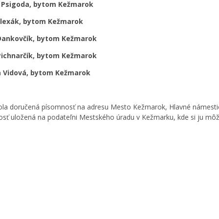
 Psigoda, bytom Kežmarok
lexák, bytom Kežmarok
Dankovčík, bytom Kežmarok
Pichnarčík, bytom Kežmarok
a Vidová, bytom Kežmarok
ola doručená písomnosť na adresu Mesto Kežmarok, Hlavné námestie 
sť uložená na podateľni Mestského úradu v Kežmarku, kde si ju môžu