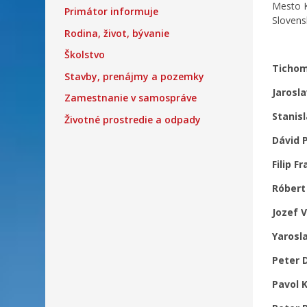
Mesto K
Primátor informuje
Slovens
Rodina, život, bývanie
Školstvo
Tichom
Stavby, prenájmy a pozemky
Jarosl
Zamestnanie v samospráve
Stanis
Životné prostredie a odpady
Dávid 
Filip 
Róbert
Jozef 
Yarosl
Peter 
Pavol 