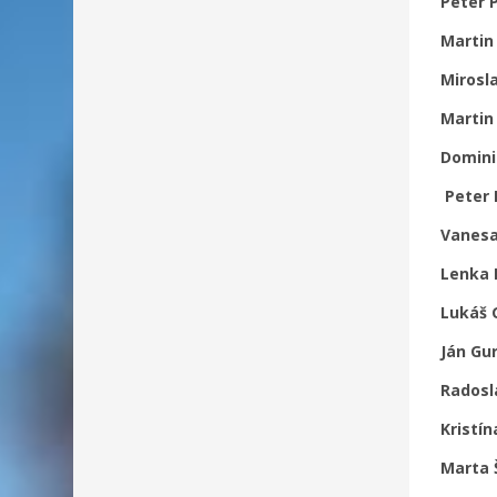
Peter 
Martin
Mirosl
Martin
Domini
Peter
Vanesa
Lenka 
Lukáš 
Ján Gu
Radosl
Kristí
Marta 