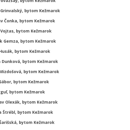
Povazsay, bytom Kežmarok
 Grinvalský, bytom Kežmarok
av Čonka, bytom Kežmarok
 Vojtas, bytom Kežmarok
k Gemza, bytom Kežmarok
 Husák, bytom Kežmarok
 Dunková, bytom Kežmarok
Mizdošová, bytom Kežmarok
Gábor, bytom Kežmarok
rguľ, bytom Kežmarok
av Olexák, bytom Kežmarok
na Štrébl, bytom Kežmarok
Šarišská, bytom Kežmarok