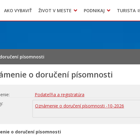
AKO VYBAVIŤ
ŽIVOT V MESTE
PODNIKAJ
TURISTA
Geo informačný systém – Kežmarok
Oznamovanie podozrení z podvodov
Triedený zber – NATUR – PACK
doručení písomnosti
ámenie o doručení písomnosti
enie
Podateľňa a registratúra
hy
Oznámenie o doručení písomnosti -10-2026
nie o doručení písomnosti