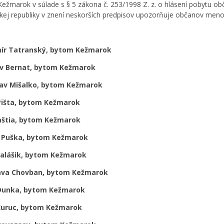
ežmarok v súlade s § 5 zákona č. 253/1998 Z. z. o hlásení pobytu obč
kej republiky v znení neskorších predpisov upozorňuje občanov men
ír Tatranský, bytom Kežmarok
av Bernat, bytom Kežmarok
lav Mišalko, bytom Kežmarok
Pišta, bytom Kežmarok
Fraštia, bytom Kežmarok
 Puška, bytom Kežmarok
Valášik, bytom Kežmarok
ava Chovban, bytom Kežmarok
Dunka, bytom Kežmarok
Kuruc, bytom Kežmarok