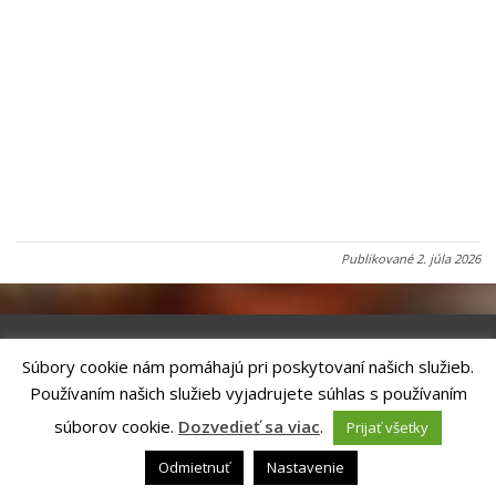
Publikované
2. júla 2026
Súbory cookie nám pomáhajú pri poskytovaní našich služieb.
Riešenie
ANTIK SMART CITY
| Technický prevádzkovateľ – MVI
Používaním našich služieb vyjadrujete súhlas s používaním
Technology, s.r.o.
Správca webového sídla: Mesto Kežmarok, Hlavné námestie, 060 01
súborov cookie.
Dozvedieť sa viac
.
Prijať všetky
Kežmarok, tel.: +421524660111
email:
podatelna@kezmarok.sk
,|
Vyhlásenie o prístupnosti
|
Odmietnuť
Nastavenie
Ochrana osobných údajov