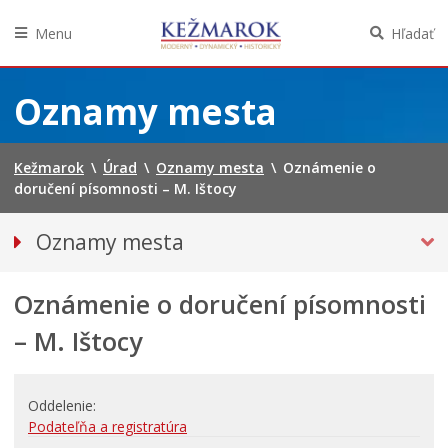
Menu
Hľadať
Preskočiť
na
Oznamy mesta
obsah
Kežmarok
\
Úrad
\
Oznamy mesta
\
Oznámenie o
doručení písomnosti – M. Ištocy
Oznamy mesta
VŠETKY OZNAMY MESTA
Oznámenie o doručení písomnosti
Bezpečnosť
Straty a nálezy
– M. Ištocy
Doprava, údržba komunikácií
Financie
Oddelenie
Kultúra, šport a propagácia
Podateľňa a registratúra