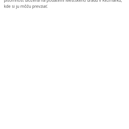
písomnosť uložená na podateľni Mestského úradu v Kežmarku,
kde si ju môžu prevziať.