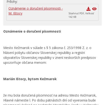
Prílohy
Primátor informuje
Oznámenie o doručení písomnosti -
Rodina, život, bývanie
M. Ištocy
Stiahnuť PDF, Veľkosť
Školstvo
142 KB
Stavby, prenájmy a pozemky
Oznámenie o doručení písomnosti
Zamestnanie v samospráve
Životné prostredie a odpady
Mesto Kežmarok v súlade s § 5 zákona č. 253/1998 Z. z. o
hlásení pobytu občanov Slovenskej republiky a registri
obyvateľov Slovenskej republiky v znení neskorších predpisov
upozorňuje občana menom:
Marián Ištocy, bytom Kežmarok
že mu bola doručená písomnosť na adresu Mesto Kežmarok,
Hlavné námestie l. Po dobu pätnástich dní od vyvesenia bude