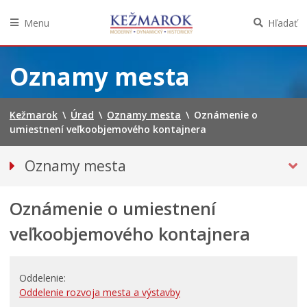
Menu
Hľadať
Preskočiť
na
Oznamy mesta
obsah
Kežmarok
\
Úrad
\
Oznamy mesta
\
Oznámenie o
umiestnení veľkoobjemového kontajnera
Oznamy mesta
VŠETKY OZNAMY MESTA
Oznámenie o umiestnení
Bezpečnosť
Straty a nálezy
veľkoobjemového kontajnera
Doprava, údržba komunikácií
Financie
Oddelenie
Kultúra, šport a propagácia
Oddelenie rozvoja mesta a výstavby