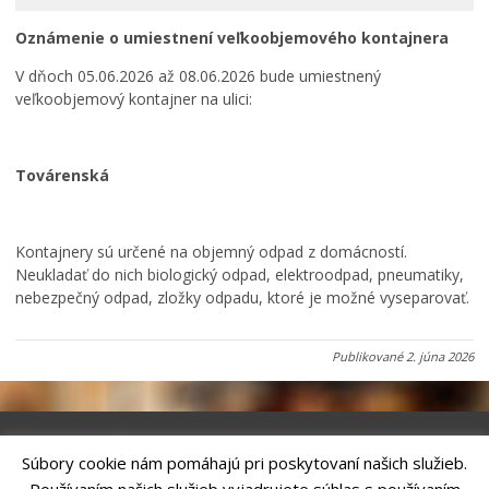
Primátor informuje
Oznámenie o umiestnení veľkoobjemového kontajnera
Rodina, život, bývanie
V dňoch 05.06.2026 až 08.06.2026 bude umiestnený
Školstvo
veľkoobjemový kontajner na ulici:
Stavby, prenájmy a pozemky
Zamestnanie v samospráve
Továrenská
ŽIVOTNÉ PROSTREDIE A ODPADY
Kontajnery sú určené na objemný odpad z domácností.
Neukladať do nich biologický odpad, elektroodpad, pneumatiky,
nebezpečný odpad, zložky odpadu, ktoré je možné vyseparovať.
Publikované
2. júna 2026
Súbory cookie nám pomáhajú pri poskytovaní našich služieb.
Riešenie
ANTIK SMART CITY
| Technický prevádzkovateľ – MVI