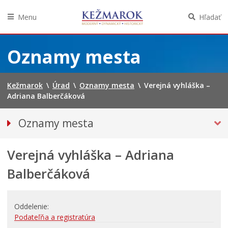
Menu
Hľadať
Preskočiť
na
Oznamy mesta
obsah
Kežmarok
\
Úrad
\
Oznamy mesta
\
Verejná vyhláška –
Adriana Balberčáková
Oznamy mesta
VŠETKY OZNAMY MESTA
Verejná vyhláška – Adriana
Bezpečnosť
Straty a nálezy
Balberčáková
Doprava, údržba komunikácií
Financie
Oddelenie
Kultúra, šport a propagácia
Podateľňa a registratúra