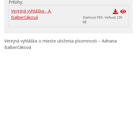
Prílohy
Primátor informuje
Verejná vyhláška - A.
Rodina, život, bývanie
Balberčáková
Stiahnuť PDF, Veľkosť 239
Školstvo
KB
Stavby, prenájmy a pozemky
Verejná vyhláška o mieste uloženia písomnosti – Adriana
Zamestnanie v samospráve
Balberčáková
Životné prostredie a odpady