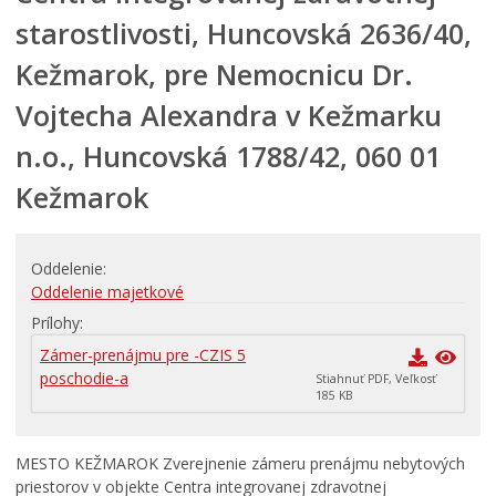
Financie
starostlivosti, Huncovská 2636/40,
Kultúra, šport a propagácia
Kežmarok, pre Nemocnicu Dr.
Primátor informuje
Vojtecha Alexandra v Kežmarku
Rodina, život, bývanie
n.o., Huncovská 1788/42, 060 01
Školstvo
Stavby, prenájmy a pozemky
Kežmarok
Zamestnanie v samospráve
Životné prostredie a odpady
Oddelenie
Oddelenie majetkové
Prílohy
Zámer-prenájmu pre -CZIS 5
poschodie-a
Stiahnuť PDF, Veľkosť
185 KB
MESTO KEŽMAROK Zverejnenie zámeru prenájmu nebytových
priestorov v objekte Centra integrovanej zdravotnej