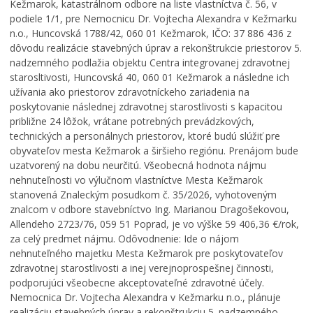
Kežmarok, katastrálnom odbore na liste vlastníctva č. 56, v
podiele 1/1, pre Nemocnicu Dr. Vojtecha Alexandra v Kežmarku
n.o., Huncovská 1788/42, 060 01 Kežmarok, IČO: 37 886 436 z
dôvodu realizácie stavebných úprav a rekonštrukcie priestorov 5.
nadzemného podlažia objektu Centra integrovanej zdravotnej
starosltivosti, Huncovská 40, 060 01 Kežmarok a následne ich
užívania ako priestorov zdravotníckeho zariadenia na
poskytovanie následnej zdravotnej starostlivosti s kapacitou
približne 24 lôžok, vrátane potrebných prevádzkových,
technických a personálnych priestorov, ktoré budú slúžiť pre
obyvateľov mesta Kežmarok a širšieho regiónu. Prenájom bude
uzatvorený na dobu neurčitú. Všeobecná hodnota nájmu
nehnuteľnosti vo výlučnom vlastníctve Mesta Kežmarok
stanovená Znaleckým posudkom č. 35/2026, vyhotoveným
znalcom v odbore stavebníctvo Ing. Marianou Dragošekovou,
Allendeho 2723/76, 059 51 Poprad, je vo výške 59 406,36 €/rok,
za celý predmet nájmu. Odôvodnenie: Ide o nájom
nehnuteľného majetku Mesta Kežmarok pre poskytovateľov
zdravotnej starostlivosti a inej verejnoprospešnej činnosti,
podporujúci všeobecne akceptovateľné zdravotné účely.
Nemocnica Dr. Vojtecha Alexandra v Kežmarku n.o., plánuje
realizáciu stavebných úprav a rekonštrukciu 5. nadzemného