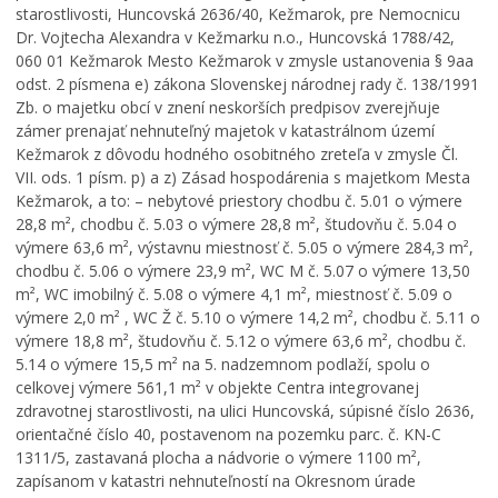
starostlivosti, Huncovská 2636/40, Kežmarok, pre Nemocnicu
Dr. Vojtecha Alexandra v Kežmarku n.o., Huncovská 1788/42,
060 01 Kežmarok Mesto Kežmarok v zmysle ustanovenia § 9aa
odst. 2 písmena e) zákona Slovenskej národnej rady č. 138/1991
Zb. o majetku obcí v znení neskorších predpisov zverejňuje
zámer prenajať nehnuteľný majetok v katastrálnom území
Kežmarok z dôvodu hodného osobitného zreteľa v zmysle Čl.
VII. ods. 1 písm. p) a z) Zásad hospodárenia s majetkom Mesta
Kežmarok, a to: – nebytové priestory chodbu č. 5.01 o výmere
28,8 m², chodbu č. 5.03 o výmere 28,8 m², študovňu č. 5.04 o
výmere 63,6 m², výstavnu miestnosť č. 5.05 o výmere 284,3 m²,
chodbu č. 5.06 o výmere 23,9 m², WC M č. 5.07 o výmere 13,50
m², WC imobilný č. 5.08 o výmere 4,1 m², miestnosť č. 5.09 o
výmere 2,0 m² , WC Ž č. 5.10 o výmere 14,2 m², chodbu č. 5.11 o
výmere 18,8 m², študovňu č. 5.12 o výmere 63,6 m², chodbu č.
5.14 o výmere 15,5 m² na 5. nadzemnom podlaží, spolu o
celkovej výmere 561,1 m² v objekte Centra integrovanej
zdravotnej starostlivosti, na ulici Huncovská, súpisné číslo 2636,
orientačné číslo 40, postavenom na pozemku parc. č. KN-C
1311/5, zastavaná plocha a nádvorie o výmere 1100 m²,
zapísanom v katastri nehnuteľností na Okresnom úrade