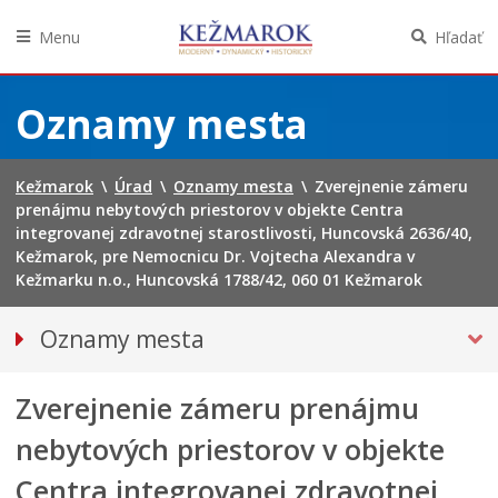
Menu
Hľadať
Preskočiť
na
Oznamy mesta
obsah
Kežmarok
\
Úrad
\
Oznamy mesta
\
Zverejnenie zámeru
prenájmu nebytových priestorov v objekte Centra
integrovanej zdravotnej starostlivosti, Huncovská 2636/40,
Kežmarok, pre Nemocnicu Dr. Vojtecha Alexandra v
Kežmarku n.o., Huncovská 1788/42, 060 01 Kežmarok
Oznamy mesta
VŠETKY OZNAMY MESTA
Zverejnenie zámeru prenájmu
Bezpečnosť
Straty a nálezy
nebytových priestorov v objekte
Doprava, údržba komunikácií
Centra integrovanej zdravotnej