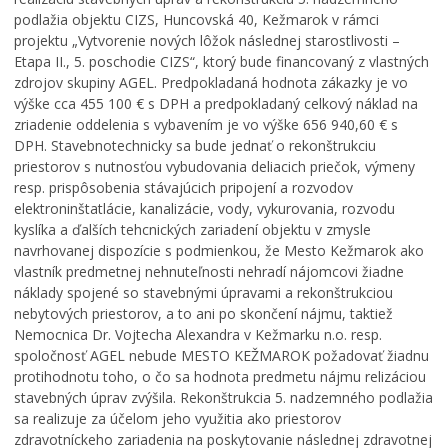
podlažia objektu CIZS, Huncovská 40, Kežmarok v rámci
projektu „Vytvorenie nových lôžok následnej starostlivosti –
Etapa II., 5. poschodie CIZS“, ktorý bude financovaný z vlastných
zdrojov skupiny AGEL. Predpokladaná hodnota zákazky je vo
výške cca 455 100 € s DPH a predpokladaný celkový náklad na
zriadenie oddelenia s vybavením je vo výške 656 940,60 € s
DPH. Stavebnotechnicky sa bude jednať o rekonštrukciu
priestorov s nutnosťou vybudovania deliacich priečok, výmeny
resp. prispôsobenia stávajúcich pripojení a rozvodov
elektroninštatlácie, kanalizácie, vody, vykurovania, rozvodu
kyslíka a ďalších tehcnických zariadení objektu v zmysle
navrhovanej dispozície s podmienkou, že Mesto Kežmarok ako
vlastník predmetnej nehnuteľnosti nehradí nájomcovi žiadne
náklady spojené so stavebnými úpravami a rekonštrukciou
nebytových priestorov, a to ani po skončení nájmu, taktiež
Nemocnica Dr. Vojtecha Alexandra v Kežmarku n.o. resp.
spoločnosť AGEL nebude MESTO KEŽMAROK požadovať žiadnu
protihodnotu toho, o čo sa hodnota predmetu nájmu relizáciou
stavebných úprav zvýšila. Rekonštrukcia 5. nadzemného podlažia
sa realizuje za účelom jeho využitia ako priestorov
zdravotníckeho zariadenia na poskytovanie následnej zdravotnej