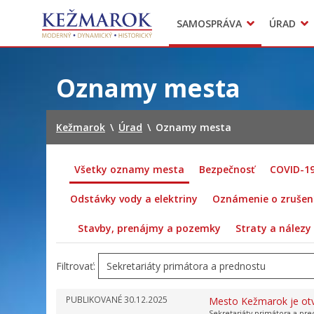
Predajné trhy
SAMOSPRÁVA
ÚRAD
Mestská polícia
Sekcie úradu
Preskočiť
na
Oznamy mesta
obsah
Kežmarok
\
Úrad
\
Oznamy mesta
Všetky oznamy mesta
Bezpečnosť
COVID-1
Odstávky vody a elektriny
Oznámenie o zrušení
Stavby, prenájmy a pozemky
Straty a nálezy
Filtrovať:
PUBLIKOVANÉ
30.12.2025
Mesto Kežmarok je ot
Sekretariáty primátora a pr