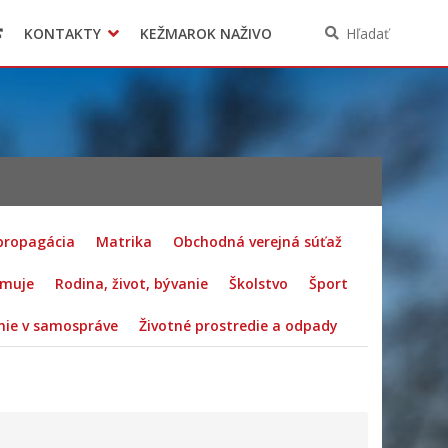
KONTAKTY
KEŽMAROK NAŽIVO
Hľadať
 propagácia
Matrika
Obchodná verejná súťaž
rmuje
Rodina, život, bývanie
Školstvo
Šport
ie v samospráve
Životné prostredie a odpady