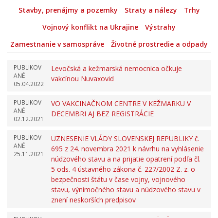
Stavby, prenájmy a pozemky
Straty a nálezy
Trhy
Vojnový konflikt na Ukrajine
Výstrahy
Zamestnanie v samospráve
Životné prostredie a odpady
PUBLIKOV
Levočská a kežmarská nemocnica očkuje
ANÉ
vakcínou Nuvaxovid
05.04.2022
PUBLIKOV
VO VAKCINAČNOM CENTRE V KEŽMARKU V
ANÉ
DECEMBRI AJ BEZ REGISTRÁCIE
02.12.2021
PUBLIKOV
UZNESENIE VLÁDY SLOVENSKEJ REPUBLIKY č.
ANÉ
695 z 24. novembra 2021 k návrhu na vyhlásenie
25.11.2021
núdzového stavu a na prijatie opatrení podľa čl.
5 ods. 4 ústavného zákona č. 227/2002 Z. z. o
bezpečnosti štátu v čase vojny, vojnového
stavu, výnimočného stavu a núdzového stavu v
znení neskorších predpisov