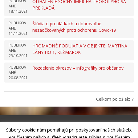
PUBLIKOV
ODHALENIE SOCHY IMRICHA THÖKÖLYHO SA
ANÉ
PREKLADÁ
18.11.2021
PUBLIKOV
Štúdia o protilátkach u dobrovoľne
ANÉ
nezaočkovaných proti ochoreniu Covid-19
11.11.2021
PUBLIKOV
HROMADNÉ PODUJATIA V OBJEKTE: MARTINA
ANÉ
LÁNYIHO 1, KEŽMAROK
25.10.2021
PUBLIKOV
Rozdelenie okresov – infografiky pre občanov
ANÉ
20.08.2021
Celkom položiek: 7
Súbory cookie nám pomáhajú pri poskytovaní našich služieb.
Riešenie
ANTIK SMART CITY
| Technický prevádzkovateľ – MVI
Používaním našich služieb vyjadrujete súhlas s používaním