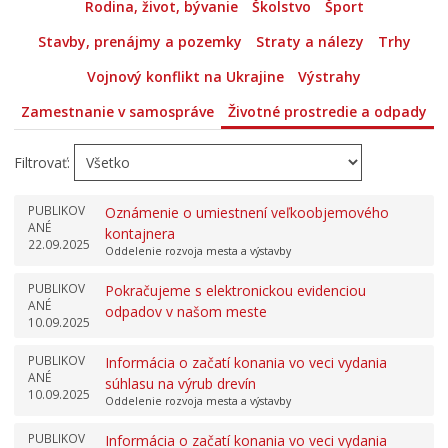
Rodina, život, bývanie
Školstvo
Šport
Stavby, prenájmy a pozemky
Straty a nálezy
Trhy
Vojnový konflikt na Ukrajine
Výstrahy
Zamestnanie v samospráve
Životné prostredie a odpady
Filtrovať:
PUBLIKOV
Oznámenie o umiestnení veľkoobjemového
ANÉ
kontajnera
22.09.2025
Oddelenie rozvoja mesta a výstavby
PUBLIKOV
Pokračujeme s elektronickou evidenciou
ANÉ
odpadov v našom meste
10.09.2025
PUBLIKOV
Informácia o začatí konania vo veci vydania
ANÉ
súhlasu na výrub drevín
10.09.2025
Oddelenie rozvoja mesta a výstavby
PUBLIKOV
Informácia o začatí konania vo veci vydania