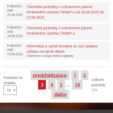
PUBLIKOV
Chemické postreky v ochrannom pásme
ANÉ
chráneného územia TANAP-u od 26.06.2025 do
25.06.2025
27.06.2025
PUBLIKOV
Chemické postreky v ochrannom pásme
ANÉ
chráneného územia TANAP-u
23.06.2025
PUBLIKOV
Informácia o začatí konania vo veci vydania
ANÉ
súhlasu na výrub drevín
10.06.2025
Oddelenie rozvoja mesta a výstavby
Strana
Strana
predchádzajúce
1
2
Položiek na
Celkom
stránku
Strana
Strana
Strana
Strana
3
4
5
…
10
položiek:
171
ďalšie