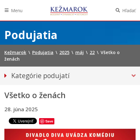
Menu
Hľadať
Preskočiť
na
Podujatia
obsah
Kežmarok
\
Podujatia
\
2025
\
máj
\
22
\
Všetko o
ženách
Kategórie podujatí
VŠETKY PODUJATIA
Všetko o ženách
Hudba, tanec, divadlo
Múzeá, galérie, knižnice
28. júna 2025
Športové
Save
Výstavy
Iné podujatia