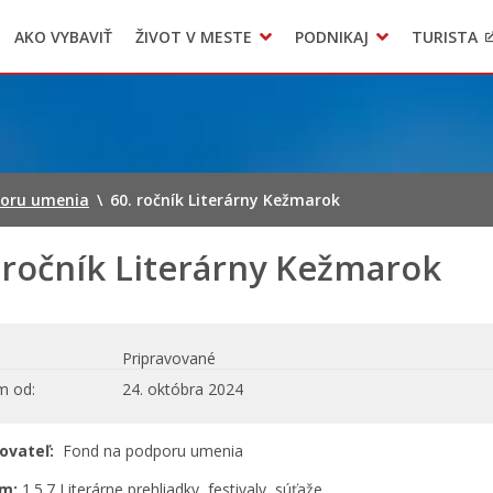
AKO VYBAVIŤ
ŽIVOT V MESTE
PODNIKAJ
TURISTA
Geo informačný systém – Kežmarok
Oznamovanie podozrení z podvodov
Triedený zber – NATUR – PACK
poru umenia
\
60. ročník Literárny Kežmarok
 ročník Literárny Kežmarok
Pripravované
m od
24. októbra 2024
ovateľ:
Fond na podporu umenia
am:
1.5.7 Literárne prehliadky, festivaly, súťaže