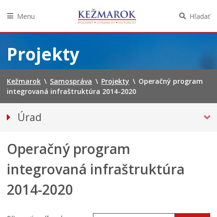
Menu
Hľadať
Preskočiť
na
Projekty
obsah
Kežmarok
\
Samospráva
\
Projekty
\
Operačný program
integrovaná infraštruktúra 2014-2020
Úrad
Klientske centrum
Operačný program
Prednosta
Oddelenia úradu
integrovaná infraštruktúra
Sekcie úradu
2014-2020
Životné situácie
Úradná tabuľa