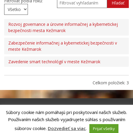
Filtrovať podľa roku:
PROJEKTY
Hľadať
Projekty mesta
Interreg V-A Poľsko – Slovensko 2014-2020
Rozvoj governance a úrovne informačnej a kybernetickej
Integrovaný regionálny operačný program 2014 – 2020
bezpečnosti mesta Kežmarok
Operačný program kvalita životného prostredia
Zabezpečenie informačnej a kybernetickej bezpečnosti v
Operačný program ľudské zdroje
meste Kežmarok
Prešovský samosprávny kraj – dotácie
Zavedenie smart technológií v meste Kežmarok
Operačný program integrovaná infraštruktúra 2014-
2020
Program Interreg Poľsko – Slovensko 2021 – 2027
Celkom položiek: 3
Program Slovensko 2021 – 2027
Plán obnovy
Program rozvoja vidieka SR 2014-2022
Fond na podporu umenia
Súbory cookie nám pomáhajú pri poskytovaní našich služieb.
Oznamovanie podozrení z podvodov
Riešenie
ANTIK SMART CITY
| Technický prevádzkovateľ – MVI
Používaním našich služieb vyjadrujete súhlas s používaním
Technology, s.r.o.
Zamestnanie v samospráve
Správca webového sídla: Mesto Kežmarok, Hlavné námestie, 060 01
súborov cookie.
Dozvedieť sa viac
.
Prijať všetky
Kežmarok, tel.: +421524660111