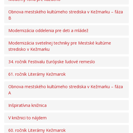
PROJEKTY
Obnova mestského kultúrneho strediska v Kežmarku – fáza
Projekty mesta
B
Interreg V-A Poľsko – Slovensko 2014-2020
Integrovaný regionálny operačný program 2014 – 2020
Modernizácia oddelenia pre deti a mládež
Operačný program kvalita životného prostredia
Modernizácia svetelnej techniky pre Mestské kultúrne
Operačný program ľudské zdroje
stredisko v Kežmarku
Prešovský samosprávny kraj – dotácie
34. ročník Festivalu Európske ľudové remeslo
Operačný program integrovaná infraštruktúra 2014-
2020
61. ročník Literárny Kežmarok
Program Interreg Poľsko – Slovensko 2021 – 2027
Program Slovensko 2021 – 2027
Obnova mestského kultúrneho strediska v Kežmarku – fáza
Plán obnovy
A
Program rozvoja vidieka SR 2014-2022
Inšpiratívna knižnica
Fond na podporu umenia
Oznamovanie podozrení z podvodov
V knižnici to nájdem
Zamestnanie v samospráve
60. ročník Literárny Kežmarok