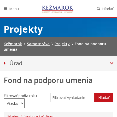
Menu
Hľadať
Preskočiť
na
Projekty
obsah
Kežmarok
\
Samospráva
\
Projekty
\
Fond na podporu
umenia
Úrad
Klientske centrum
Fond na podporu umenia
Prednosta
Oddelenia úradu
Sekcie úradu
Filtrovať podľa roku:
Hľadať
Životné situácie
Úradná tabuľa
Moderný fond pre každého