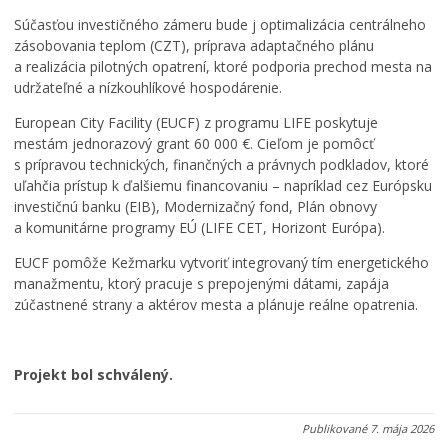
Súčasťou investičného zámeru bude j optimalizácia centrálneho
zásobovania teplom (CZT), príprava adaptačného plánu
a realizácia pilotných opatrení, ktoré podporia prechod mesta na
udržateľné a nízkouhlíkové hospodárenie.
European City Facility (EUCF) z programu LIFE poskytuje
mestám jednorazový grant 60 000 €. Cieľom je pomôcť
s prípravou technických, finančných a právnych podkladov, ktoré
uľahčia prístup k ďalšiemu financovaniu – napríklad cez Európsku
investičnú banku (EIB), Modernizačný fond, Plán obnovy
a komunitárne programy EÚ (LIFE CET, Horizont Európa).
EUCF pomôže Kežmarku vytvoriť integrovaný tím energetického
manažmentu, ktorý pracuje s prepojenými dátami, zapája
zúčastnené strany a aktérov mesta a plánuje reálne opatrenia.
Projekt bol schválený.
Publikované
7. mája 2026