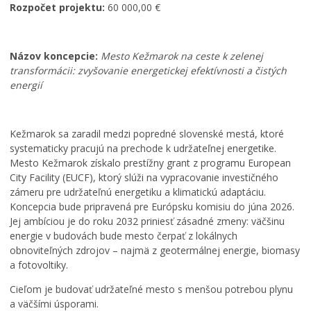
Rozpočet projektu:
60 000,00 €
Názov koncepcie:
Mesto Kežmarok na ceste k zelenej
transformácii: zvyšovanie energetickej efektívnosti a čistých
energií
Kežmarok sa zaradil medzi popredné slovenské mestá, ktoré
systematicky pracujú na prechode k udržateľnej energetike.
Mesto Kežmarok získalo prestížny grant z programu European
City Facility (EUCF), ktorý slúži na vypracovanie investičného
zámeru pre udržateľnú energetiku a klimatickú adaptáciu.
Koncepcia bude pripravená pre Európsku komisiu do júna 2026.
Jej ambíciou je do roku 2032 priniesť zásadné zmeny: väčšinu
energie v budovách bude mesto čerpať z lokálnych
obnoviteľných zdrojov – najmä z geotermálnej energie, biomasy
a fotovoltiky.
Cieľom je budovať udržateľné mesto s menšou potrebou plynu
a väčšími úsporami.