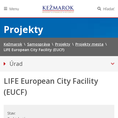
Menu
Hľadať
Preskočiť
na
Projekty
obsah
Kežmarok
\
Samospráva
\
Projekty
\
Projekty mesta
\
LIFE European City Facility (EUCF)
Úrad
Klientske centrum
LIFE European City Facility
Prednosta
Oddelenia úradu
(EUCF)
Sekcie úradu
Životné situácie
Úradná tabuľa
Stav