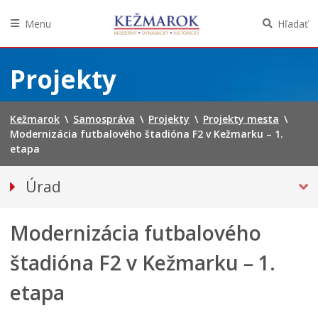
Menu
Hľadať
Preskočiť
na
Projekty
obsah
Kežmarok
\
Samospráva
\
Projekty
\
Projekty mesta
\
Modernizácia futbalového štadióna F2 v Kežmarku – 1.
etapa
Úrad
Klientske centrum
Modernizácia futbalového
Prednosta
Oddelenia úradu
štadióna F2 v Kežmarku – 1.
Sekcie úradu
etapa
Životné situácie
Úradná tabuľa