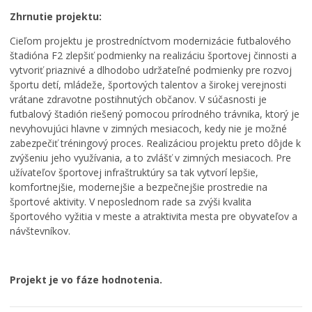
Zhrnutie projektu:
Cieľom projektu je prostredníctvom modernizácie futbalového
štadióna F2 zlepšiť podmienky na realizáciu športovej činnosti a
vytvoriť priaznivé a dlhodobo udržateľné podmienky pre rozvoj
športu detí, mládeže, športových talentov a širokej verejnosti
vrátane zdravotne postihnutých občanov. V súčasnosti je
futbalový štadión riešený pomocou prírodného trávnika, ktorý je
nevyhovujúci hlavne v zimných mesiacoch, kedy nie je možné
zabezpečiť tréningový proces. Realizáciou projektu preto dôjde k
zvýšeniu jeho využívania, a to zvlášť v zimných mesiacoch. Pre
užívateľov športovej infraštruktúry sa tak vytvorí lepšie,
komfortnejšie, modernejšie a bezpečnejšie prostredie na
športové aktivity. V neposlednom rade sa zvýši kvalita
športového vyžitia v meste a atraktivita mesta pre obyvateľov a
návštevníkov.
Projekt je vo fáze hodnotenia.