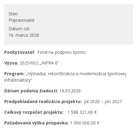
PROJEKTY
Stav
Projekty mesta
Pripravované
Interreg V-A Poľsko – Slovensko 2014-2020
Dátum od
16. marca 2026
Integrovaný regionálny operačný program 2014 – 2020
Operačný program kvalita životného prostredia
Poskytovateľ:
Fond na podporu športu
Operačný program ľudské zdroje
Prešovský samosprávny kraj – dotácie
Výzva:
2025/002 „INFRA 6“
Operačný program integrovaná infraštruktúra 2014-
Program:
„Výstavba, rekonštrukcia a modernizácia športovej
2020
infraštruktúry“
Program Interreg Poľsko – Slovensko 2021 – 2027
Dátum podania žiadosti:
16.03.2026
Program Slovensko 2021 – 2027
Plán obnovy
Predpokladaná realizácia projektu:
júl 2026 – jún 2027
Program rozvoja vidieka SR 2014-2022
Celkový rozpočet projektu:
1 588 321,00 €
Fond na podporu umenia
Požadovaná výška príspevku:
1 000 000,00 €
Oznamovanie podozrení z podvodov
Zamestnanie v samospráve