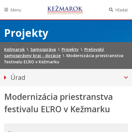
Menu
Hľadať
Preskočiť
na
Projekty
obsah
Kežmarok
\
Samospráva
\
Projekty
\
Prešovský
samosprávny kraj - dotácie
\
Modernizácia priestranstva
festivalu EĽRO v Kežmarku
Úrad
Klientske centrum
Modernizácia priestranstva
Prednosta
Oddelenia úradu
festivalu EĽRO v Kežmarku
Sekcie úradu
Životné situácie
Úradná tabuľa