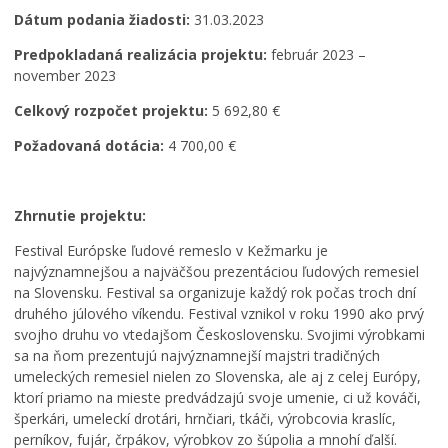
Dátum podania žiadosti:
31.03.2023
Predpokladaná realizácia projektu:
február 2023 –
november 2023
Celkový rozpočet projektu:
5 692,80 €
Požadovaná dotácia:
4 700,00 €
Zhrnutie projektu:
Festival Európske ľudové remeslo v Kežmarku je
najvýznamnejšou a najväčšou prezentáciou ľudových remesiel
na Slovensku. Festival sa organizuje každý rok počas troch dní
druhého júlového víkendu. Festival vznikol v roku 1990 ako prvý
svojho druhu vo vtedajšom Československu. Svojimi výrobkami
sa na ňom prezentujú najvýznamnejší majstri tradičných
umeleckých remesiel nielen zo Slovenska, ale aj z celej Európy,
ktorí priamo na mieste predvádzajú svoje umenie, ci už kováči,
šperkári, umeleckí drotári, hrnčiari, tkáči, výrobcovia kraslíc,
perníkov, fujár, črpákov, výrobkov zo šúpolia a mnohí ďalší.