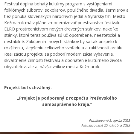
Festival doplna bohatý kultúrny program s vystúpeniami
folklórnych súborov, sokoliarov, pouličného divadla, šermiarov a
tiež ponuka slovenských národných jedál a Syrársky trh. Mesto
Kežmarok má v pláne zmodernizovať priestranstvo festivalu
ELRO prostredníctvom nových drevených stánkov, nakoľko
stánky, ktoré teraz používa sú už opotrebené, neestetické a
nestabilné. Zakúpením nových stánkov by sa tak prispelo k
rozšíreniu, zlepšeniu celkového vzhľadu a atraktívnosti areálu.
Realizáciou projektu sa podporí modernizácia vybavenia,
skvalitnenie činnosti festivalu a obohatenie kultúrneho života
obyvateľov, ale aj návštevníkov mesta Kežmarok.
Projekt bol schválený.
„Projekt je podporený z rozpočtu Prešovského
samosprávneho kraja.“
Publikované
3. apríla 2023
Aktualizované
25. októbra 2023