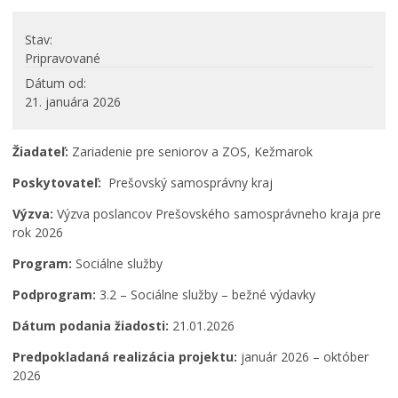
PROJEKTY
Stav
Projekty mesta
Pripravované
Interreg V-A Poľsko – Slovensko 2014-2020
Dátum od
21. januára 2026
Integrovaný regionálny operačný program 2014 – 2020
Operačný program kvalita životného prostredia
Žiadateľ:
Zariadenie pre seniorov a ZOS, Kežmarok
Operačný program ľudské zdroje
Prešovský samosprávny kraj – dotácie
Poskytovateľ:
Prešovský samosprávny kraj
Operačný program integrovaná infraštruktúra 2014-
Výzva:
Výzva poslancov Prešovského samosprávneho kraja pre
2020
rok 2026
Program Interreg Poľsko – Slovensko 2021 – 2027
Program:
Sociálne služby
Program Slovensko 2021 – 2027
Plán obnovy
Podprogram:
3.2 – Sociálne služby – bežné výdavky
Program rozvoja vidieka SR 2014-2022
Dátum podania žiadosti:
21.01.2026
Fond na podporu umenia
Predpokladaná realizácia projektu:
január 2026 – október
Oznamovanie podozrení z podvodov
2026
Zamestnanie v samospráve