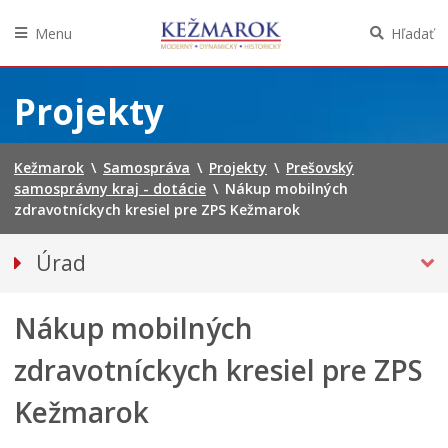
Menu
Hľadať
Preskočiť
na
Projekty
obsah
Kežmarok
\
Samospráva
\
Projekty
\
Prešovský
samosprávny kraj - dotácie
\
Nákup mobilných
zdravotníckych kresiel pre ZPS Kežmarok
Úrad
Klientske centrum
Nákup mobilných
Prednosta
Oddelenia úradu
zdravotníckych kresiel pre ZPS
Sekcie úradu
Kežmarok
Životné situácie
Úradná tabuľa