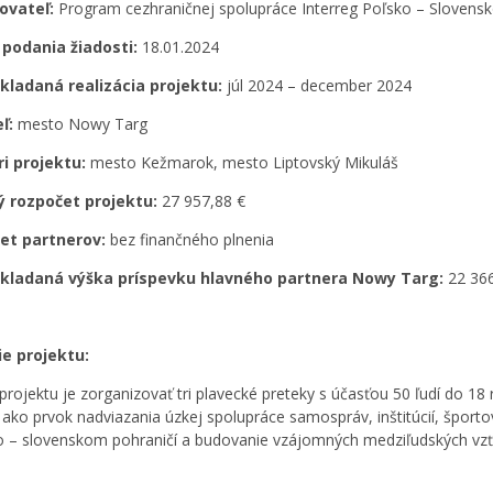
ovateľ:
Program cezhraničnej spolupráce Interreg Poľsko – Slovens
podania žiadosti:
18.01.2024
kladaná realizácia projektu:
júl 2024 – december 2024
eľ:
mesto Nowy Targ
ri projektu:
mesto Kežmarok, mesto Liptovský Mikuláš
ý rozpočet projektu:
27 957,88 €
et partnerov:
bez finančného plnenia
kladaná výška príspevku hlavného partnera Nowy Targ:
22 36
ie projektu:
projektu je zorganizovať tri plavecké preteky s účasťou 50 ľudí do 1
 ako prvok nadviazania úzkej spolupráce samospráv, inštitúcií, športo
o – slovenskom pohraničí a budovanie vzájomných medziľudských vz