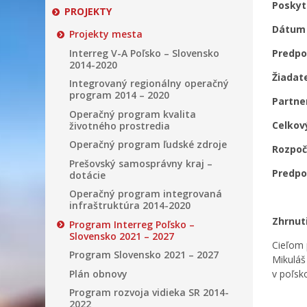
Poskyt
PROJEKTY
Dátum 
Projekty mesta
Interreg V-A Poľsko – Slovensko
Predpo
2014-2020
Žiadat
Integrovaný regionálny operačný
program 2014 – 2020
Partne
Operačný program kvalita
Celkov
životného prostredia
Operačný program ľudské zdroje
Rozpoč
Prešovský samosprávny kraj –
Predpo
dotácie
Operačný program integrovaná
infraštruktúra 2014-2020
Zhrnut
Program Interreg Poľsko –
Slovensko 2021 – 2027
Cieľom 
Program Slovensko 2021 – 2027
Mikuláš
Plán obnovy
v poľsk
Program rozvoja vidieka SR 2014-
2022