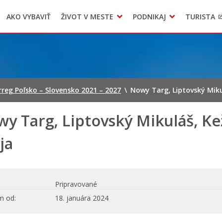
AKO VYBAVIŤ
ŽIVOT V MESTE
PODNIKAJ
TURISTA
Geo informačný systém – Kežmarok
Oznamovanie podozrení z podvodov
Triedený zber – NATUR – PACK
reg Poľsko – Slovensko 2021 – 2027
\
Nowy Targ, Liptovský Miku
y Targ, Liptovský Mikuláš, K
ja
Pripravované
m od
18. januára 2024