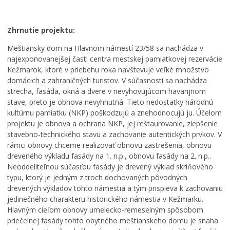
Zhrnutie projektu:
Meštiansky dom na Hlavnom námestí 23/58 sa nachádza v
najexponovanejšej časti centra mestskej pamiatkovej rezervácie
Kežmarok, ktoré v priebehu roka navštevuje veľké množstvo
domácich a zahraničných turistov. V súčasnosti sa nachádza
strecha, fasáda, okná a dvere v nevyhovujúcom havarijnom
stave, preto je obnova nevyhnutná. Tieto nedostatky národnú
kultúrnu pamiatku (NKP) poškodzujú a znehodnocujú ju. Účelom
projektu je obnova a ochrana NKP, jej reštaurovanie, zlepšenie
stavebno-technického stavu a zachovanie autentických prvkov. V
rámci obnovy chceme realizovať obnovu zastrešenia, obnovu
dreveného výkladu fasády na 1. n.p., obnovu fasády na 2. n.p..
Neoddeliteľnou súčasťou fasády je drevený výklad skriňového
typu, ktorý je jedným z troch dochovaných pôvodných
drevených výkladov tohto námestia a tým prispieva k zachovaniu
jedinečného charakteru historického námestia v Kežmarku.
Hlavným cieľom obnovy umelecko-remeselným spôsobom
priečelnej fasády tohto obytného meštianskeho domu je snaha