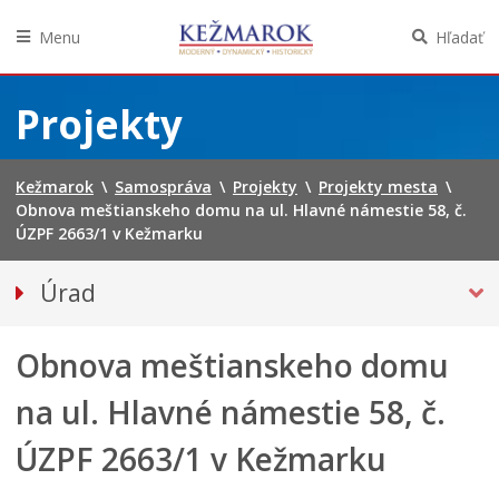
Menu
Hľadať
Preskočiť
na
Projekty
obsah
Kežmarok
\
Samospráva
\
Projekty
\
Projekty mesta
\
Obnova meštianskeho domu na ul. Hlavné námestie 58, č.
ÚZPF 2663/1 v Kežmarku
Úrad
Klientske centrum
Obnova meštianskeho domu
Prednosta
Oddelenia úradu
na ul. Hlavné námestie 58, č.
Sekcie úradu
ÚZPF 2663/1 v Kežmarku
Životné situácie
Úradná tabuľa