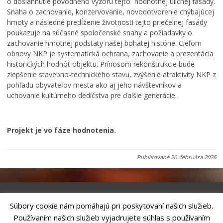
o dosiahnutie pôvodného výzoru tejto hodnotnej uličnej fasády.
Snaha o zachovanie, konzervovanie, novodotvorenie chýbajúcej
hmoty a následné predĺženie životnosti tejto priečelnej fasády
poukazuje na súčasné spoločenské snahy a požiadavky o
zachovanie hmotnej podstaty našej bohatej histórie. Cieľom
obnovy NKP je systematická ochrana, zachovanie a prezentácia
historických hodnôt objektu. Prínosom rekonštrukcie bude
zlepšenie stavebno-technického stavu, zvýšenie atraktivity NKP z
pohľadu obyvateľov mesta ako aj jeho návštevníkov a
uchovanie kultúrneho dedičstva pre ďalšie generácie.
Projekt je vo fáze hodnotenia.
Publikované
26. februára 2026
Súbory cookie nám pomáhajú pri poskytovaní našich služieb.
Riešenie
ANTIK SMART CITY
| Technický prevádzkovateľ – MVI
Používaním našich služieb vyjadrujete súhlas s používaním
Technology, s.r.o.