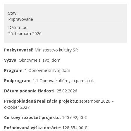
PROJEKTY
Stav
Projekty mesta
Pripravované
Interreg V-A Poľsko – Slovensko 2014-2020
Dátum od
25. februára 2026
Integrovaný regionálny operačný program 2014 – 2020
Operačný program kvalita životného prostredia
Poskytovateľ:
Ministerstvo kultúry SR
Operačný program ľudské zdroje
Prešovský samosprávny kraj – dotácie
Výzva:
Obnovme si svoj dom
Operačný program integrovaná infraštruktúra 2014-
Program:
1 Obnovme si svoj dom
2020
Program Interreg Poľsko – Slovensko 2021 – 2027
Podprogram:
1.1 Obnova kultúrnych pamiatok
Program Slovensko 2021 – 2027
Dátum podania žiadosti:
25.02.2026
Plán obnovy
Predpokladaná realizácia projektu:
september 2026 –
Program rozvoja vidieka SR 2014-2022
október 2027
Fond na podporu umenia
Celkový rozpočet projektu:
160 692,00 €
Oznamovanie podozrení z podvodov
Požadovaná výška dotácie:
128 554,00 €
Zamestnanie v samospráve