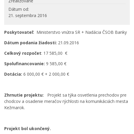
Zrealizované
PROJEKTY
Dátum od
Projekty mesta
21. septembra 2016
Interreg V-A Poľsko – Slovensko 2014-2020
Integrovaný regionálny operačný program 2014 – 2020
Poskytovateľ:
Ministerstvo vnútra SR + Nadácia ČSOB Banky
Operačný program kvalita životného prostredia
Dátum podania žiadosti:
21.09.2016
Operačný program ľudské zdroje
Celkový rozpočet
: 17 585,00 €
Prešovský samosprávny kraj – dotácie
Operačný program integrovaná infraštruktúra 2014-
Spolufinancovanie:
9 585,00
€
2020
Dotácia:
6 000,00
€ + 2 000,00 €
Program Interreg Poľsko – Slovensko 2021 – 2027
Program Slovensko 2021 – 2027
Plán obnovy
Zhrnutie projektu:
Projekt sa týka osvetlenia prechodov pre
Program rozvoja vidieka SR 2014-2022
chodcov a osadenie meračov rýchlosti na komunikáciách mesta
Kežmarok.
Fond na podporu umenia
Oznamovanie podozrení z podvodov
Zamestnanie v samospráve
Projekt bol ukončený.