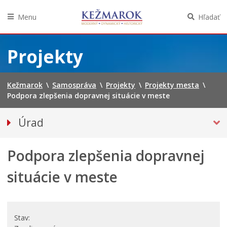
Menu
Hľadať
Preskočiť
na
Projekty
obsah
Kežmarok
\
Samospráva
\
Projekty
\
Projekty mesta
\
Podpora zlepšenia dopravnej situácie v meste
Úrad
Klientske centrum
Podpora zlepšenia dopravnej
Prednosta
Oddelenia úradu
situácie v meste
Sekcie úradu
Životné situácie
Úradná tabuľa
Stav