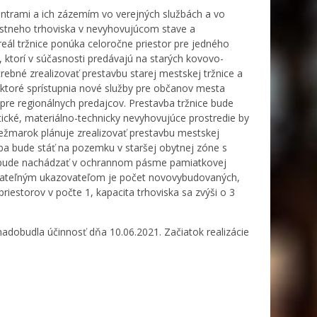
entrami a ich zázemím vo verejných službách a vo
iestneho trhoviska v nevyhovujúcom stave a
ál tržnice ponúka celoročne priestor pre jedného
, ktorí v súčasnosti predávajú na starých kovovo-
rebné zrealizovať prestavbu starej mestskej tržnice a
y, ktoré sprístupnia nové služby pre občanov mesta
pre regionálnych predajcov. Prestavba tržnice bude
tické, materiálno-technicky nevyhovujúce prostredie by
ežmarok plánuje zrealizovať prestavbu mestskej
vba bude stáť na pozemku v staršej obytnej zóne s
 bude nachádzať v ochrannom pásme pamiatkovej
Merateľným ukazovateľom je počet novovybudovaných,
estorov v počte 1, kapacita trhoviska sa zvýši o 3
dobudla účinnosť dňa 10.06.2021. Začiatok realizácie