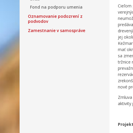
Cieľom 
Fond na podporu umenia
verejný
Oznamovanie podozrení z
neumožň
podvodov
predáva
Zamestnanie v samospráve
drevený
jej oko
Kežmaro
mať okr
sa zmen
tržnice
prevažn
rezervá
zrekonš
nové pr
Zmluva 
aktivit
Projekt