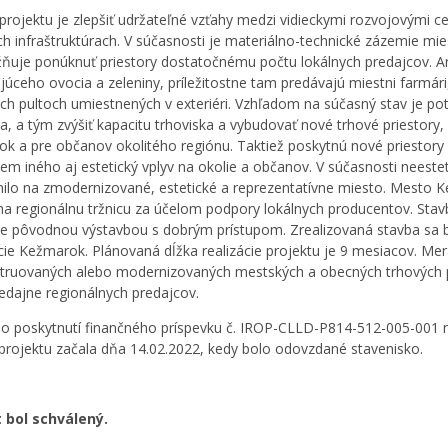
projektu je zlepšiť udržateľné vzťahy medzi vidieckymi rozvojovými c
ch infraštruktúrach. V súčasnosti je materiálno-technické zázemie m
uje ponúknuť priestory dostatočnému počtu lokálnych predajcov. Are
júceho ovocia a zeleniny, príležitostne tam predávajú miestni farmári
ch pultoch umiestnených v exteriéri. Vzhľadom na súčasný stav je pot
lia, a tým zvýšiť kapacitu trhoviska a vybudovať nové trhové priestor
k a pre občanov okolitého regiónu. Taktiež poskytnú nové priestory 
em iného aj estetický vplyv na okolie a občanov. V súčasnosti neeste
ilo na zmodernizované, estetické a reprezentatívne miesto. Mesto K
 na regionálnu tržnicu za účelom podpory lokálnych producentov. Sta
e pôvodnou výstavbou s dobrým prístupom. Zrealizovaná stavba sa
cie Kežmarok. Plánovaná dĺžka realizácie projektu je 9 mesiacov. 
truovaných alebo modernizovaných mestských a obecných trhových pri
edajne regionálnych predajcov.
o poskytnutí finančného príspevku č. IROP-CLLD-P814-512-005-001 na
y projektu začala dňa 14.02.2022, kedy bolo odovzdané stavenisko.
 bol schválený.