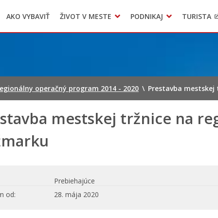
AKO VYBAVIŤ
ŽIVOT V MESTE
PODNIKAJ
TURISTA
Geo informačný systém – Kežmarok
Oznamovanie podozrení z podvodov
Triedený zber – NATUR – PACK
regionálny operačný program 2014 - 2020
\
Prestavba mestskej 
stavba mestskej tržnice na re
žmarku
Prebiehajúce
m od
28. mája 2020