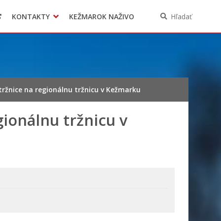
KONTAKTY
KEŽMAROK NAŽIVO
Hľadať
tržnice na regionálnu tržnicu v Kežmarku
gionálnu tržnicu v