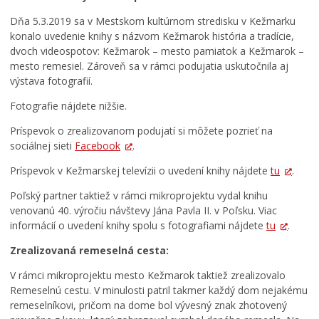
Dňa 5.3.2019 sa v Mestskom kultúrnom stredisku v Kežmarku
konalo uvedenie knihy s názvom Kežmarok história a tradície,
dvoch videospotov: Kežmarok – mesto pamiatok a Kežmarok –
mesto remesiel. Zároveň sa v rámci podujatia uskutočnila aj
výstava fotografií.
Fotografie nájdete nižšie.
Príspevok o zrealizovanom podujatí si môžete pozrieť na
sociálnej sieti
Facebook
.
Príspevok v Kežmarskej televízii o uvedení knihy nájdete
tu
.
Poľský partner taktiež v rámci mikroprojektu vydal knihu
venovanú 40. výročiu návštevy Jána Pavla II. v Poľsku. Viac
informácií o uvedení knihy spolu s fotografiami nájdete
tu
.
Zrealizovaná remeselná cesta:
V rámci mikroprojektu mesto Kežmarok taktiež zrealizovalo
Remeselnú cestu. V minulosti patril takmer každý dom nejakému
remeselníkovi, pričom na dome bol vývesný znak zhotovený