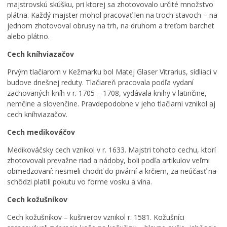
majstrovskú skúšku, pri ktorej sa zhotovovalo určité množstvo
plátna. Každý majster mohol pracovať len na troch stavoch – na
jednom zhotovoval obrusy na trh, na druhom a treťom barchet
alebo plátno.
Cech kníhviazačov
Prvým tlačiarom v Kežmarku bol Matej Glaser Vitrarius, sídliaci v
budove dnešnej reduty. Tlačiareň pracovala podľa vydaní
zachovaných kníh v r. 1705 – 1708, vydávala knihy v latinčine,
nemčine a slovenčine. Pravdepodobne v jeho tlačiarni vznikol aj
cech kníhviazačov.
Cech medikováčov
Medikováčsky cech vznikol v r. 1633. Majstri tohoto cechu, ktorí
zhotovovali prevažne riad a nádoby, boli podľa artikulov veľmi
obmedzovaní: nesmeli chodiť do pivární a krčiem, za neúčasť na
schôdzi platili pokutu vo forme vosku a vína.
Cech kožušníkov
Cech kožušníkov – kušnierov vznikol r. 1581. Kožušníci