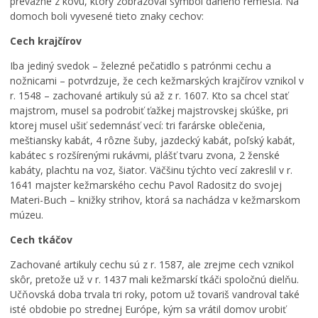
prevažne z kovu, ktorý zobrazoval symbol daného remesla. Na
domoch boli vyvesené tieto znaky cechov:
Cech krajčírov
Iba jediný svedok – železné pečatidlo s patrónmi cechu a
nožnicami – potvrdzuje, že cech kežmarských krajčírov vznikol v
r. 1548 – zachované artikuly sú až z r. 1607. Kto sa chcel stať
majstrom, musel sa podrobiť ťažkej majstrovskej skúške, pri
ktorej musel ušiť sedemnásť vecí: tri farárske oblečenia,
meštiansky kabát, 4 rôzne šuby, jazdecký kabát, poľský kabát,
kabátec s rozšírenými rukávmi, plášť tvaru zvona, 2 ženské
kabáty, plachtu na voz, šiator. Väčšinu týchto vecí zakreslil v r.
1641 majster kežmarského cechu Pavol Radositz do svojej
Materi-Buch – knižky strihov, ktorá sa nachádza v kežmarskom
múzeu.
Cech tkáčov
Zachované artikuly cechu sú z r. 1587, ale zrejme cech vznikol
skôr, pretože už v r. 1437 mali kežmarskí tkáči spoločnú dielňu.
Učňovská doba trvala tri roky, potom už tovariš vandroval také
isté obdobie po strednej Európe, kým sa vrátil domov urobiť