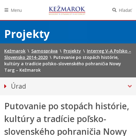
Menu
Hľadať
Preskočiť
na
Projekty
obsah
Kežmarok
\
Samospráva
\
Projekty
\
Interreg V-A Poľsko –
Slovensko 2014-2020
\
Putovanie po stopách histórie,
kultúry a tradície poľsko-slovenského pohraničia Nowy
Targ – Kežmarok
Úrad
Klientske centrum
Putovanie po stopách histórie,
Prednosta
Oddelenia úradu
kultúry a tradície poľsko-
Sekcie úradu
slovenského pohraničia Nowy
Životné situácie