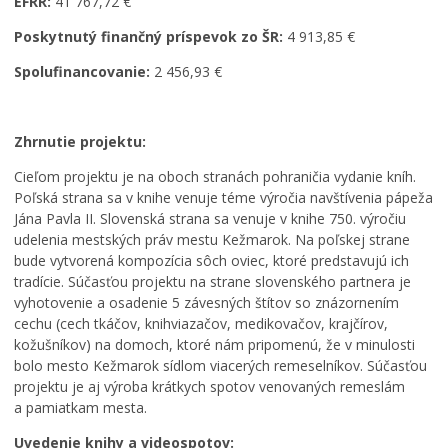
EFRR:
41 767,72 €
Poskytnutý finančný príspevok zo ŠR:
4 913,85 €
Spolufinancovanie:
2 456,93 €
Zhrnutie projektu:
Cieľom projektu je na oboch stranách pohraničia vydanie kníh.
Poľská strana sa v knihe venuje téme výročia navštívenia pápeža
Jána Pavla II. Slovenská strana sa venuje v knihe 750. výročiu
udelenia mestských práv mestu Kežmarok. Na poľskej strane
bude vytvorená kompozícia sôch oviec, ktoré predstavujú ich
tradície. Súčasťou projektu na strane slovenského partnera je
vyhotovenie a osadenie 5 závesných štítov so znázornením
cechu (cech tkáčov, knihviazačov, medikovačov, krajčírov,
kožušníkov) na domoch, ktoré nám pripomenú, že v minulosti
bolo mesto Kežmarok sídlom viacerých remeselníkov. Súčasťou
projektu je aj výroba krátkych spotov venovaných remeslám
a pamiatkam mesta.
Uvedenie knihy a videospotov: