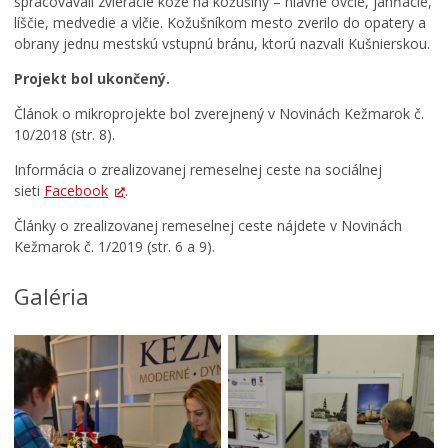
spracovávali zvieracie kože na kožušiny – hlavne ovčie, jahňacie,
líščie, medvedie a vlčie. Kožušníkom mesto zverilo do opatery a
obrany jednu mestskú vstupnú bránu, ktorú nazvali Kušnierskou.
Projekt bol ukončený.
Článok o mikroprojekte bol zverejnený v Novinách Kežmarok č.
10/2018 (str. 8).
Informácia o zrealizovanej remeselnej ceste na sociálnej
sieti
Facebook
.
Články o zrealizovanej remeselnej ceste nájdete v Novinách
Kežmarok č. 1/2019 (str. 6 a 9).
Galéria