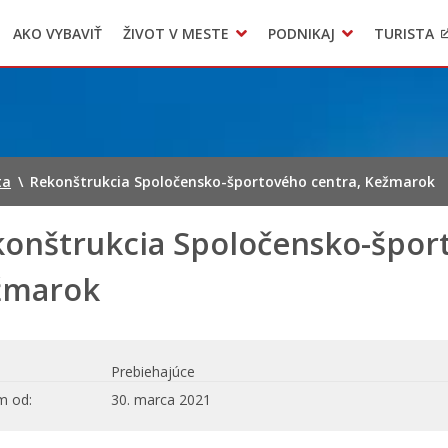
AKO VYBAVIŤ
ŽIVOT V MESTE
PODNIKAJ
TURISTA
Geo informačný systém – Kežmarok
Oznamovanie podozrení z podvodov
Triedený zber – NATUR – PACK
ta
\
Rekonštrukcia Spoločensko-športového centra, Kežmarok
onštrukcia Spoločensko-špor
žmarok
Prebiehajúce
m od
30. marca 2021