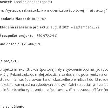
ovateľ:
Fond na podporu športu
am:
„Výstavba, rekonštrukcia a modernizácia športovej infraštruktúry“
podania žiadosti:
30.03.2021
kladaná realizácia projektu:
august 2021 – september 2022
ý rozpočet projektu:
350 972,24 €
ená dotácia:
175 486,12€
ie projektu:
projektu je rekonštrukcia športovej haly a vytvorenie optimálnych p
ruktúry. Rekonštrukciou malej telocvične sa dosiahnu podmienky na or
 stolnom tenise, športovom tanci, lukostreľbe pre mládež do 12 roko
rukcia je zameraná na vybudovanie nových šatní so sociálnymi zariad
enie športového vy-bavenia pre športovcov, čím sa zabezpečí funkčno
 je schválený.