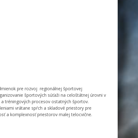
odmienok pre rozvoj regionálnej športovej
ganizovanie športových súťaži na celoštátnej úrovni v
v a tréningových procesov ostatných športov.
eniami vrátane spŕch a skladové priestory pre
sť a komplexnosť priestorov malej telocvične.