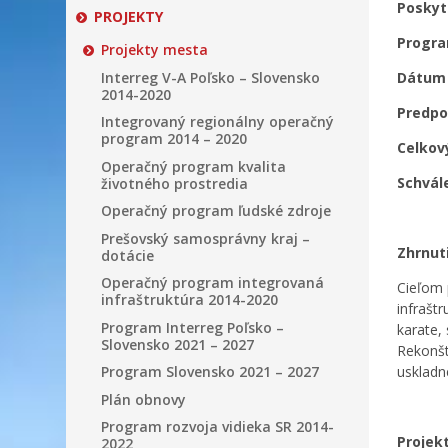
Poskyt
PROJEKTY
Progr
Projekty mesta
Interreg V-A Poľsko – Slovensko
Dátum 
2014-2020
Predpo
Integrovaný regionálny operačný
program 2014 – 2020
Celkov
Operačný program kvalita
Schvál
životného prostredia
Operačný program ľudské zdroje
Prešovský samosprávny kraj –
Zhrnut
dotácie
Operačný program integrovaná
Cieľom 
infraštruktúra 2014-2020
infrašt
Program Interreg Poľsko –
karate,
Slovensko 2021 – 2027
Rekonšt
Program Slovensko 2021 – 2027
uskladn
Plán obnovy
Program rozvoja vidieka SR 2014-
Projekt
2022