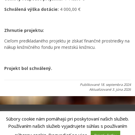
Schválená výška dotácie:
4 000,00 €
Zhrnutie projektu:
Cieľom predkladaného projektu je získať finančné prostriedky na
nákup knižničného fondu pre mestskú knižnicu.
Projekt bol schválený.
Publikované
18. septembra 2024
Aktualizované
3. júna 2026
Súbory cookie nám pomáhajú pri poskytovaní našich služieb.
Riešenie
ANTIK SMART CITY
| Technický prevádzkovateľ – MVI
Používaním našich služieb vyjadrujete súhlas s používaním
Technology, s.r.o.
Správca webového sídla: Mesto Kežmarok, Hlavné námestie, 060 01