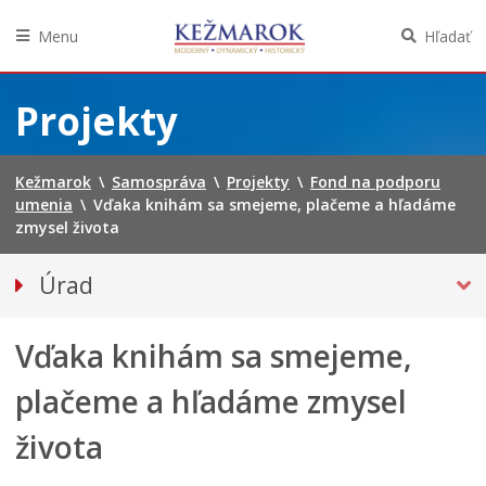
Menu
Hľadať
Preskočiť
na
Projekty
obsah
Kežmarok
\
Samospráva
\
Projekty
\
Fond na podporu
umenia
\
Vďaka knihám sa smejeme, plačeme a hľadáme
zmysel života
Úrad
Klientske centrum
Vďaka knihám sa smejeme,
Prednosta
Oddelenia úradu
plačeme a hľadáme zmysel
Sekcie úradu
života
Životné situácie
Úradná tabuľa