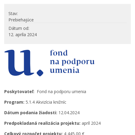
PROJEKTY
Stav
Projekty mesta
Prebiehajúce
Interreg V-A Poľsko – Slovensko 2014-2020
Dátum od
12. apríla 2024
Integrovaný regionálny operačný program 2014 – 2020
Operačný program kvalita životného prostredia
Operačný program ľudské zdroje
Prešovský samosprávny kraj – dotácie
Operačný program integrovaná infraštruktúra 2014-
2020
Program Interreg Poľsko – Slovensko 2021 – 2027
Program Slovensko 2021 – 2027
Poskytovateľ:
Fond na podporu umenia
Plán obnovy
Program:
5.1.4 Akvizícia knižníc
Program rozvoja vidieka SR 2014-2022
Dátum podania žiadosti:
12.04.2024
Fond na podporu umenia
Predpokladaná realizácia projektu:
apríl 2024
Oznamovanie podozrení z podvodov
Celkový rozpočet projektu:
4 445,00 €
Zamestnanie v samospráve