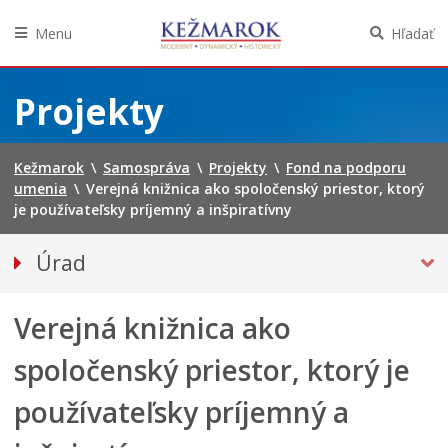
Menu
Hľadať
Preskočiť
na
Projekty
obsah
Kežmarok
\
Samospráva
\
Projekty
\
Fond na podporu
umenia
\
Verejná knižnica ako spoločenský priestor, ktorý
je používateľsky príjemný a inšpiratívny
Úrad
Klientske centrum
Verejná knižnica ako
Prednosta
Oddelenia úradu
spoločenský priestor, ktorý je
Sekcie úradu
používateľsky príjemný a
Životné situácie
Úradná tabuľa