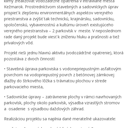
klímy zrealizovať vodozádržné opatrenia v intraviláne mesta
Kežmarok. Prostredníctvom stavebných a sadovníckych úprav
prispieť k zlepšeniu environmentálnych aspektov verejného
priestranstva a zvýšiť tak technickú, krajinársku, sadovnícku,
spoločenskú, vybavenostnú a kultúrnu úroveň existujúceho
verejného priestranstva – 2 parkovísk v meste. V neposlednom
rade daný projekt bude viesť k zníženiu hluku a prašnosti a tiež
prívalových vôd.
Projekt rieši jednu hlavnú aktivitu (vodozádržné opatrenie), ktorá
pozostáva z dvoch činností:
• Stavebná úprava parkoviska s vodonepriepustným asfaltovým
povrchom na vodopriepustný povrch z betónovej zámkovej
dlažby do štrkového lôžka s trávnatou plochou v strede
parkovacieho miesta,
• Sadovnícke úpravy – zatrávnenie plochy v rámci navrhovaných
parkovísk, plochy okolo parkovísk, výsadba vzrastlých stromov
a osadenie s výsadbou dažďových záhrad.
Realizáciou projektu sa naplnia dané merateľné ukazovatele: