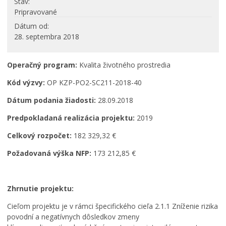
Stav
Pripravované
PROJEKTY
Dátum od
Projekty mesta
28. septembra 2018
Interreg V-A Poľsko – Slovensko 2014-2020
Integrovaný regionálny operačný program 2014 – 2020
Operačný program:
Kvalita životného prostredia
Operačný program kvalita životného prostredia
Kód výzvy:
OP KZP-PO2-SC211-2018-40
Operačný program ľudské zdroje
Dátum podania žiadosti:
28.09.2018
Prešovský samosprávny kraj – dotácie
Operačný program integrovaná infraštruktúra 2014-
Predpokladaná realizácia projektu:
2019
2020
Celkový rozpočet:
182 329,32 €
Program Interreg Poľsko – Slovensko 2021 – 2027
Program Slovensko 2021 – 2027
Požadovaná výška NFP:
173 212,85 €
Plán obnovy
Program rozvoja vidieka SR 2014-2022
Zhrnutie projektu:
Fond na podporu umenia
Cieľom projektu je v rámci špecifického cieľa 2.1.1 Zníženie rizika
Oznamovanie podozrení z podvodov
povodní a negatívnych dôsledkov zmeny
Zamestnanie v samospráve