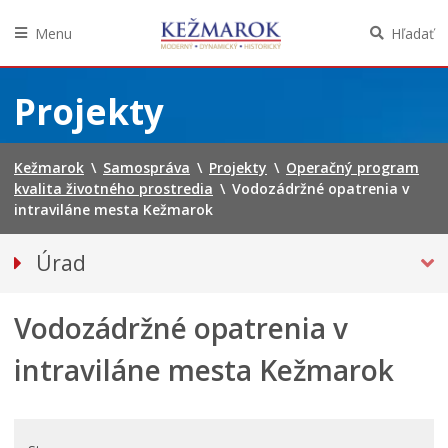
Menu
Hľadať
Preskočiť
na
Projekty
obsah
Kežmarok
\
Samospráva
\
Projekty
\
Operačný program
kvalita životného prostredia
\
Vodozádržné opatrenia v
intraviláne mesta Kežmarok
Úrad
Klientske centrum
Vodozádržné opatrenia v
Prednosta
Oddelenia úradu
intraviláne mesta Kežmarok
Sekcie úradu
Životné situácie
Úradná tabuľa