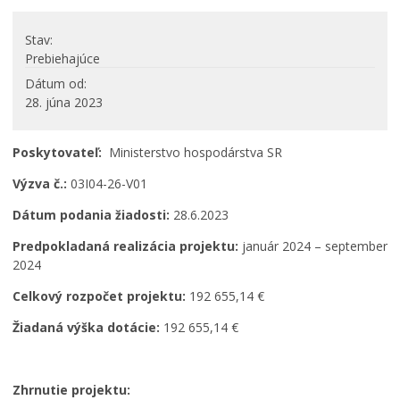
PROJEKTY
Stav
Projekty mesta
Prebiehajúce
Interreg V-A Poľsko – Slovensko 2014-2020
Dátum od
28. júna 2023
Integrovaný regionálny operačný program 2014 – 2020
Operačný program kvalita životného prostredia
Poskytovateľ:
Ministerstvo hospodárstva SR
Operačný program ľudské zdroje
Prešovský samosprávny kraj – dotácie
Výzva č.:
03I04-26-V01
Operačný program integrovaná infraštruktúra 2014-
Dátum podania žiadosti:
28.6.2023
2020
Program Interreg Poľsko – Slovensko 2021 – 2027
Predpokladaná realizácia projektu:
január 2024 – september
2024
Program Slovensko 2021 – 2027
Plán obnovy
Celkový rozpočet projektu:
192 655,14 €
Program rozvoja vidieka SR 2014-2022
Žiadaná výška dotácie:
192 655,14 €
Fond na podporu umenia
Oznamovanie podozrení z podvodov
Zhrnutie projektu:
Zamestnanie v samospráve