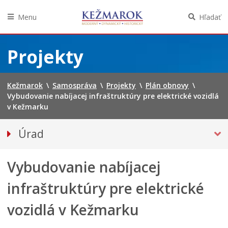
Menu
Hľadať
Preskočiť
na
Projekty
obsah
Kežmarok
\
Samospráva
\
Projekty
\
Plán obnovy
\
Vybudovanie nabíjacej infraštruktúry pre elektrické vozidlá
v Kežmarku
Úrad
Klientske centrum
Vybudovanie nabíjacej
Prednosta
Oddelenia úradu
infraštruktúry pre elektrické
Sekcie úradu
vozidlá v Kežmarku
Životné situácie
Úradná tabuľa