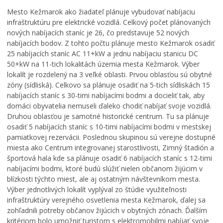
Mesto Kežmarok ako žiadateľ plánuje vybudovať nabíjaciu
infraštruktúru pre elektrické vozidlá. Celkový počet plánovaných
nových nabíjacích staníc je 26, čo predstavuje 52 nových
nabíjacích bodov. Z tohto počtu plánuje mesto Kežmarok osadiť
25 nabíjacích staníc AC 11+kW a jednu nabíjaciu stanicu DC
50+kW na 11-tich lokalitách územia mesta Kežmarok. Výber
lokalít je rozdelený na 3 veľké oblasti. Prvou oblasťou sú obytné
zóny (sídliská). Celkovo sa plánuje osadiť na 5-tich sídliskách 15
nabíjacích staníc s 30-timi nabíjacími bodmi a docieliť tak, aby
domáci obyvatelia nemuseli ďaleko chodiť nabíjať svoje vozidlá.
Druhou oblasťou je samotné historické centrum. Tu sa plánuje
osadiť 5 nabíjacích staníc s 10-timi nabíjacími bodmi v mestskej
pamiatkovej rezervácii. Poslednou skupinou sú verejne dostupné
miesta ako Centrum integrovanej starostlivosti, Zimný štadión a
športová hala kde sa plánuje osadiť 6 nabíjacích staníc s 12-timi
nabíjacími bodmi, ktoré budú slúžiť nielen občanom žijúcim v
blízkosti týchto miest, ale aj ostatným návštevníkom mesta.
Výber jednotlivých lokalít vyplýval zo štúdie využiteľnosti
infraštruktúry verejného osvetlenia mesta Kežmarok, ďalej sa
zohľadnili potreby občanov žijúcich v obytných zónach. Ďalším
kritériom bolo umožniť turistom s elektromobilmi nabíjať svoje