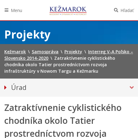
Menu
Hľadať
Preskočiť
na
Projekty
obsah
Kežmarok
\
Samospráva
\
Projekty
\
Interreg V-A Poľsko –
Slovensko 2014-2020
\
Zatraktívnenie cyklistického
chodníka okolo Tatier prostredníctvom rozvoja
infraštruktúry v Nowom Targu a Kežmarku
Úrad
Klientske centrum
Zatraktívnenie cyklistického
Prednosta
Oddelenia úradu
chodníka okolo Tatier
Sekcie úradu
prostredníctvom rozvoja
Životné situácie