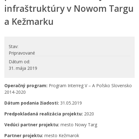
infraštruktúry v Nowom Targu
Úradná tabuľa
PROJEKTY
a Kežmarku
Projekty mesta
Interreg V-A Poľsko – Slovensko 2014-2020
Integrovaný regionálny operačný program 2014 – 2020
Stav
Operačný program kvalita životného prostredia
Pripravované
Operačný program ľudské zdroje
Dátum od
31. mája 2019
Prešovský samosprávny kraj – dotácie
Operačný program integrovaná infraštruktúra 2014-
2020
Operačný program:
Program Interreg V – A Poľsko Slovensko
Program Interreg Poľsko – Slovensko 2021 – 2027
2014-2020
Program Slovensko 2021 – 2027
Dátum podania žiadosti:
31.05.2019
Plán obnovy
Predpokladaná realizácia projektu:
2020
Program rozvoja vidieka SR 2014-2022
Vedúci partner projektu:
mesto Nowy Targ
Fond na podporu umenia
Partner projektu:
mesto Kežmarok
Oznamovanie podozrení z podvodov