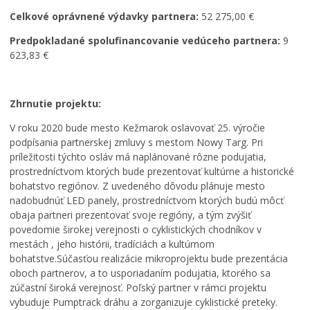
Zamestnanie v samospráve
Celkové oprávnené výdavky partnera:
52 275,00 €
Predpokladané spolufinancovanie vedúceho partnera:
9
623,83 €
Zhrnutie projektu:
V roku 2020 bude mesto Kežmarok oslavovať 25. výročie
podpísania partnerskej zmluvy s mestom Nowy Targ. Pri
príležitosti týchto osláv má naplánované rôzne podujatia,
prostredníctvom ktorých bude prezentovať kultúrne a historické
bohatstvo regiónov. Z uvedeného dôvodu plánuje mesto
nadobudnúť LED panely, prostredníctvom ktorých budú môcť
obaja partneri prezentovať svoje regióny, a tým zvýšiť
povedomie širokej verejnosti o cyklistických chodníkov v
mestách , jeho histórii, tradíciách a kultúrnom
bohatstve.Súčasťou realizácie mikroprojektu bude prezentácia
oboch partnerov, a to usporiadaním podujatia, ktorého sa
zúčastní široká verejnosť. Poľský partner v rámci projektu
vybuduje Pumptrack dráhu a zorganizuje cyklistické preteky.