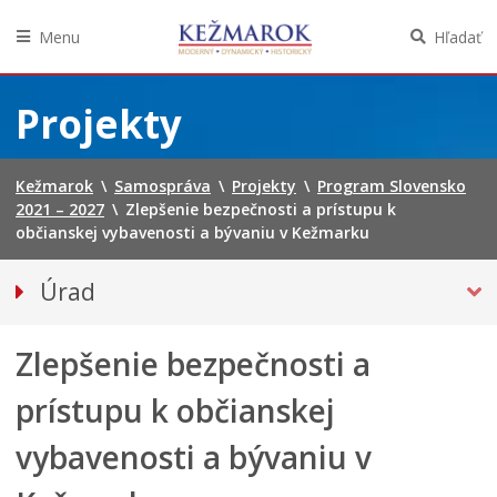
Menu
Hľadať
Preskočiť
na
Projekty
obsah
Kežmarok
\
Samospráva
\
Projekty
\
Program Slovensko
2021 – 2027
\
Zlepšenie bezpečnosti a prístupu k
občianskej vybavenosti a bývaniu v Kežmarku
Úrad
Klientske centrum
Zlepšenie bezpečnosti a
Prednosta
Oddelenia úradu
prístupu k občianskej
Sekcie úradu
vybavenosti a bývaniu v
Životné situácie
Úradná tabuľa