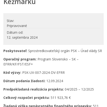
Kežmarku
PROJEKTY
Projekty mesta
Stav
Interreg V-A Poľsko – Slovensko 2014-2020
Pripravované
Integrovaný regionálny operačný program 2014 – 2020
Dátum od
Operačný program kvalita životného prostredia
12. septembra 2024
Operačný program ľudské zdroje
Prešovský samosprávny kraj – dotácie
Poskytovateľ:
Sprostredkovateľský orgán PSK – Úrad vlády SR
Operačný program integrovaná infraštruktúra 2014-
2020
Operačný program:
Program Slovensko – SK –
EFRR/KF/FST/ESF+
Program Interreg Poľsko – Slovensko 2021 – 2027
Program Slovensko 2021 – 2027
Kód výzvy:
PSK-UV-007-2024-DV-EFRR
Plán obnovy
Dátum podania žiadosti:
12.09.2024
Program rozvoja vidieka SR 2014-2022
Predpokladaná realizácia projektu:
04/2025 – 12/2025
Fond na podporu umenia
Celkový rozpočet projektu:
511 923,76 €
Oznamovanie podozrení z podvodov
Žiadaná výška nenávratného finančného príspevku:
511
Zamestnanie v samospráve