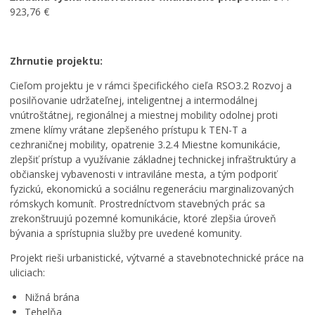
923,76 €
Zhrnutie projektu:
Cieľom projektu je v rámci špecifického cieľa RSO3.2 Rozvoj a
posilňovanie udržateľnej, inteligentnej a intermodálnej
vnútroštátnej, regionálnej a miestnej mobility odolnej proti
zmene klímy vrátane zlepšeného prístupu k TEN-T a
cezhraničnej mobility, opatrenie 3.2.4 Miestne komunikácie,
zlepšiť prístup a využívanie základnej technickej infraštruktúry a
občianskej vybavenosti v intraviláne mesta, a tým podporiť
fyzickú, ekonomickú a sociálnu regeneráciu marginalizovaných
rómskych komunít. Prostredníctvom stavebných prác sa
zrekonštruujú pozemné komunikácie, ktoré zlepšia úroveň
bývania a sprístupnia služby pre uvedené komunity.
Projekt rieši urbanistické, výtvarné a stavebnotechnické práce na
uliciach:
Nižná brána
Tehelňa