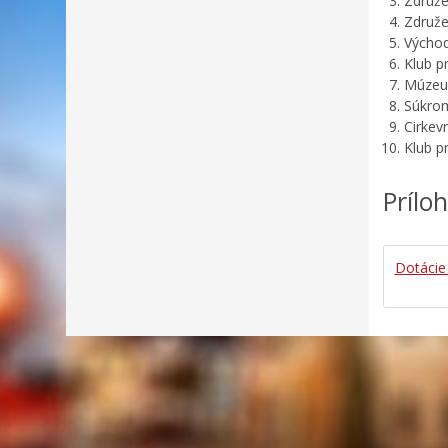
Zdru
Zdru
Výcho
Klub 
Múze
Súkr
Cirk
Klub
Prílo
Dotácie