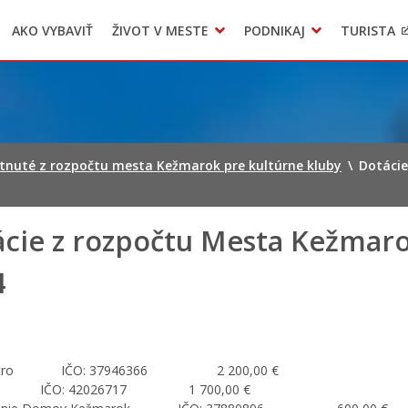
AKO VYBAVIŤ
ŽIVOT V MESTE
PODNIKAJ
TURISTA
Geo informačný systém – Kežmarok
Oznamovanie podozrení z podvodov
Triedený zber – NATUR – PACK
tnuté z rozpočtu mesta Kežmarok pre kultúrne kluby
\
Dotácie
cie z rozpočtu Mesta Kežmaro
4
atro IČO: 37946366 2 200,00 €
s IČO: 42026717 1 700,00 €