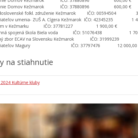
ženie Domov Kežmarok IČO: 37880896 600,00 €
ženie Domov Kežmarok IČO: 37880896 600,00 €
doslovenské folkl. združenie Kežmarok IČO: 00594504 3 
priateľov umenia- ZUŠ A. Cígera Kežmarok IČO: 42345235 1 4
um v Kežmarku IČO: 37781227 1 900,00 €
omná spojená škola Biela voda IČO: 51076438 1 700
evný zbor ECAV na Slovensku Kežmarok IČO: 31999239
 priateľov Magury IČO: 37797476 12 000,00 
hy na stiahnutie
 2024 Kultúrne kluby