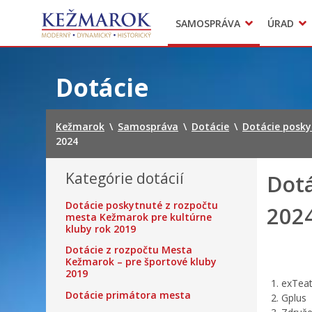
Predajné trhy
SAMOSPRÁVA
ÚRAD
Mestská polícia
Sekcie úradu
Preskočiť
na
Dotácie
obsah
Kežmarok
\
Samospráva
\
Dotácie
\
Dotácie posky
2024
Kategórie dotácií
Dotá
Dotácie poskytnuté z rozpočtu
202
mesta Kežmarok pre kultúrne
kluby rok 2019
Dotácie z rozpočtu Mesta
Kežmarok – pre športové kluby
2019
exTe
Dotácie primátora mesta
Gplu