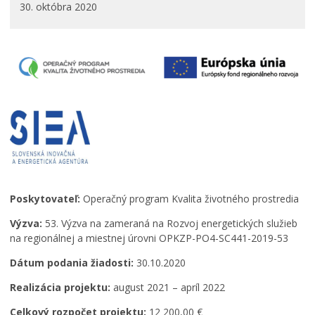
30. októbra 2020
PROJEKTY
Projekty mesta
Interreg V-A Poľsko – Slovensko 2014-2020
Integrovaný regionálny operačný program 2014 – 2020
Operačný program kvalita životného prostredia
Operačný program ľudské zdroje
Prešovský samosprávny kraj – dotácie
Operačný program integrovaná infraštruktúra 2014-
2020
Program Interreg Poľsko – Slovensko 2021 – 2027
Program Slovensko 2021 – 2027
Poskytovateľ:
Operačný program Kvalita životného prostredia
Plán obnovy
Výzva:
53. Výzva na zameraná na Rozvoj energetických služieb
Program rozvoja vidieka SR 2014-2022
na regionálnej a miestnej úrovni OPKZP-PO4-SC441-2019-53
Fond na podporu umenia
Dátum podania žiadosti:
30.10.2020
Oznamovanie podozrení z podvodov
Realizácia projektu:
august 2021 – apríl 2022
Zamestnanie v samospráve
Celkový rozpočet projektu:
12 200,00 €