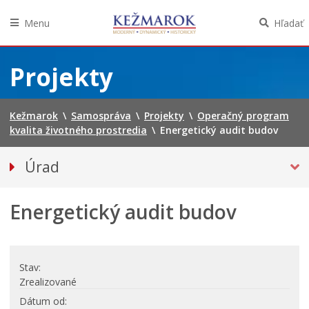
Menu
Hľadať
Preskočiť
na
Projekty
obsah
Kežmarok
\
Samospráva
\
Projekty
\
Operačný program
kvalita životného prostredia
\
Energetický audit budov
Úrad
Klientske centrum
Energetický audit budov
Prednosta
Oddelenia úradu
Sekcie úradu
Stav
Životné situácie
Zrealizované
Úradná tabuľa
Dátum od